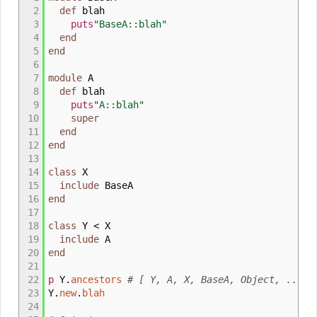
2
def
blah
3
puts
"BaseA::blah"
4
end
5
end
6
7
module
A
8
def
blah
9
puts
"A::blah"
10
super
11
end
12
end
13
14
class
X
15
include
BaseA
16
end
17
18
class
Y
<
X
19
include
A
20
end
21
22
p
Y.
ancestors
# [ Y, A, X, BaseA, Object, ...]
23
Y.
new
.
blah
24