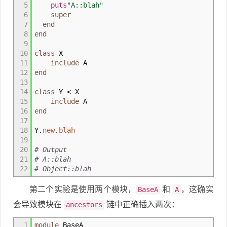
5
puts
"A::blah"
6
super
7
end
8
end
9
10
class
X
11
include
A
12
end
13
14
class
Y
<
X
15
include
A
16
end
17
18
Y.
new
.
blah
19
20
# Output
21
# A::blah
22
# Object::blah
第二个实验是使用两个模块，
和
，这确实
BaseA
A
会导致模块在
链中正确插入两次：
ancestors
1
module
BaseA