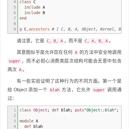
4
class
C
5
include
A
6
include
B
7
end
8
9
p
C.
ancestors
# [ C, B, A, Object, Kernel, Base
请注意，它是
，而不是
。
C, B, A
C, A, B, A
其意图似乎是允许您在任何
的方法中安全地调用
A
，而不必担心消费类层次结构可能会无意中包含
super
两次
。
A
有一些实验证明了这种行为的不同方面。第一个是
给 Object 添加一个
方法，它允许
调用通
blah
super
过：
1
class
Object
;
def
blah;
puts
"Object::blah"
;
end
2
3
module
A
4
def
blah