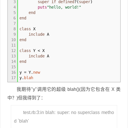
3
super
if
defined
?
(
super
)
4
puts
"hello, world!"
5
end
6
end
7
8
class
X
9
include
A
10
end
11
12
class
Y
<
X
13
include
A
14
end
15
16
y = Y.
new
17
y.
blah
我期待"y"调用它的超级 blah()(因为它包含在 X 类
中？)但我得到了：
test.rb:3:in blah: super: no superclass metho
d `blah'