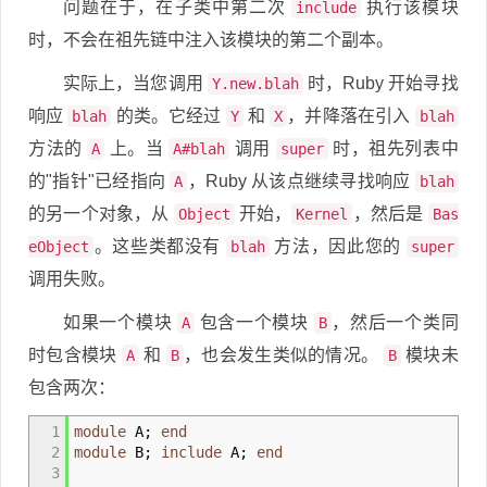
问题在于，在子类中第二次
执行该模块
include
时，不会在祖先链中注入该模块的第二个副本。
实际上，当您调用
时，Ruby 开始寻找
Y.new.blah
响应
的类。它经过
和
，并降落在引入
blah
Y
X
blah
方法的
上。当
调用
时，祖先列表中
A
A#blah
super
的"指针"已经指向
，Ruby 从该点继续寻找响应
A
blah
的另一个对象，从
开始，
，然后是
Object
Kernel
Bas
。这些类都没有
方法，因此您的
eObject
blah
super
调用失败。
如果一个模块
包含一个模块
，然后一个类同
A
B
时包含模块
和
，也会发生类似的情况。
模块未
A
B
B
包含两次：
1
module
A;
end
2
module
B;
include
A;
end
3