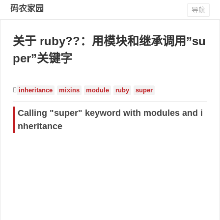
码农家园
导航
关于 ruby??：用模块和继承调用”su
per”关键字
inheritance
mixins
module
ruby
super
Calling "super" keyword with modules and i
nheritance