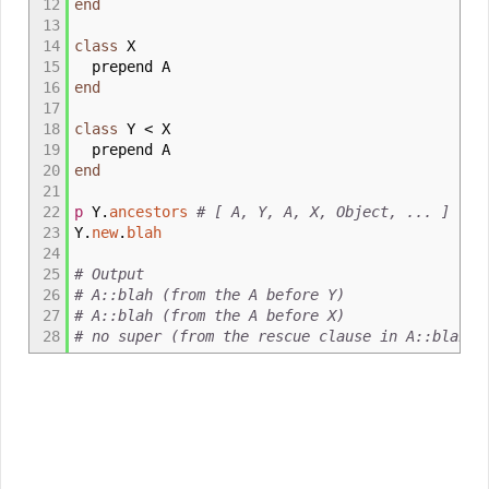
12
end
13
14
class
X
15
prepend A
16
end
17
18
class
Y
<
X
19
prepend A
20
end
21
22
p
Y.
ancestors
# [ A, Y, A, X, Object, ... ]
23
Y.
new
.
blah
24
25
# Output
26
# A::blah (from the A before Y)
27
# A::blah (from the A before X)
28
# no super (from the rescue clause in A::blah)