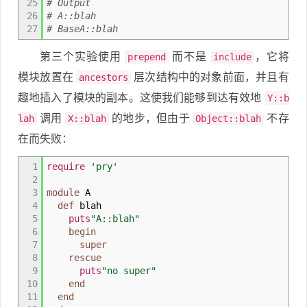
25
# Output
26
# A::blah
27
# BaseA::blah
第三个实验使用
而不是
，它将
prepend
include
模块放置在
层次结构中的对象前面，并且有
ancestors
趣地插入了模块的副本。这使我们能够到达有效地
Y::b
调用
的地步，但由于
不存
lah
X::blah
Object::blah
在而失败：
1
require
'pry'
2
3
module
A
4
def
blah
5
puts
"A::blah"
6
begin
7
super
8
rescue
9
puts
"no super"
10
end
11
end