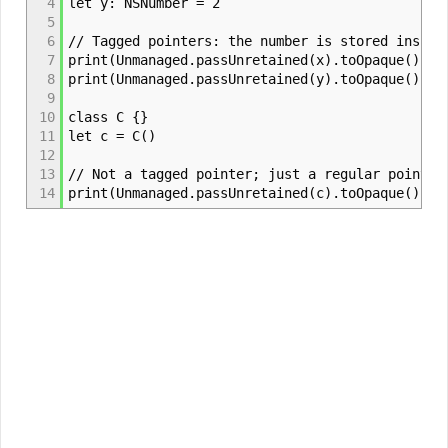
4
let y: NSNumber = 2
5
6
// Tagged pointers: the number is stored inside
7
print(Unmanaged.passUnretained(x).toOpaque()) 
8
print(Unmanaged.passUnretained(y).toOpaque()) 
9
10
class C {}
11
let c = C()
12
13
// Not a tagged pointer; just a regular pointer
14
print(Unmanaged.passUnretained(c).toOpaque()) 