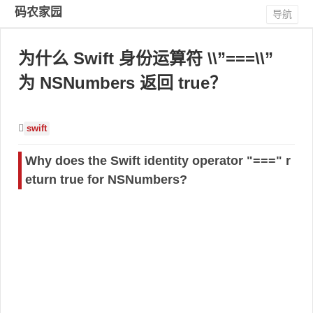
码农家园
导航
为什么 Swift 身份运算符 \\”===\\”
为 NSNumbers 返回 true？
swift
Why does the Swift identity operator "===" r
eturn true for NSNumbers?