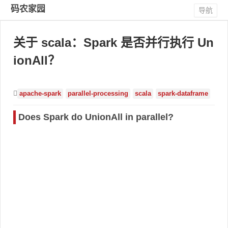
码农家园
导航
关于 scala：Spark 是否并行执行 Un
ionAll？
apache-spark
parallel-processing
scala
spark-dataframe
Does Spark do UnionAll in parallel?