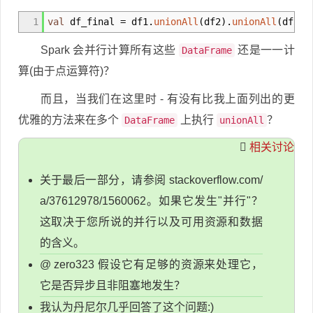
1
val
df
_
final
=
df1.
unionAll
(
df2
)
.
unionAll
(
df3
)
.
Spark 会并行计算所有这些
还是一一计
DataFrame
算(由于点运算符)？
而且，当我们在这里时 - 有没有比我上面列出的更
优雅的方法来在多个
上执行
？
DataFrame
unionAll
相关讨论
关于最后一部分，请参阅 stackoverflow.com/
a/37612978/1560062。如果它发生"并行"？
这取决于您所说的并行以及可用资源和数据
的含义。
@ zero323 假设它有足够的资源来处理它，
它是否异步且非阻塞地发生？
我认为丹尼尔几乎回答了这个问题:)