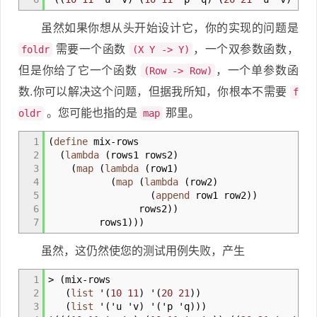
虽然如果你想从头开始设计它，你的实现的问题是
需要一个函数
，一个双参数函数，
foldr
(X Y -> Y)
但是你给了它一个函数
，一个单参数函
(Row -> Row)
数.你可以解决这个问题，但据我所知，你根本不需要
f
。您可能也指的是
那里。
oldr
map
1
(
define
mix
-
rows
2
(
lambda
(
rows1 rows2
)
3
(
map
(
lambda
(
row1
)
4
(
map
(
lambda
(
row2
)
5
(
append
row1 row2
)
)
6
rows2
)
)
7
rows1
)
)
)
虽然，这仍然使您的测试用例失败，产生
1
>
(
mix
-
rows
2
(
list
'
(
10
11
)
'
(
20
21
)
)
3
(
list
'
(
'u 'v
)
'
(
'p 'q
)
)
)