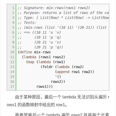
1
;; Signature: mix-rows(rows1 rows2)
2
;; Purpose: returns a list of rows of the carte
3
;; Type: [ List(Row) * List(Row) -> List(Row) ]
4
;; Tests:
5
;; (mix-rows (list '(10 11) '(20 21)) (list '('
6
;; ==> ((10 11 'u 'v)
7
;; (10 11 'p 'q)
8
;; (20 21 'u 'v)
9
;; (20 21 'p 'q))
10
(
define
mix
-
rows
11
(
lambda
(
rows1 rows2
)
12
(
map
(
lambda
(
row1
)
13
(
foldr
(
lambda
(
row2
)
14
(
append
row1 row2
)
)
15
'
(
)
16
rows2
)
)
17
rows1
)
)
)
由于某种原因，最后一个 lambda 无法识别从遍历 r
ows1 的函数映射中给出的 row1。
我希望最后一个 lambda 遍历 rows2 并将每个元素