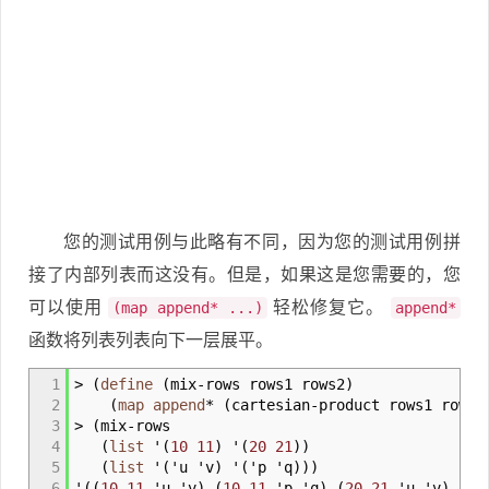
您的测试用例与此略有不同，因为您的测试用例拼
接了内部列表而这没有。但是，如果这是您需要的，您
可以使用
轻松修复它。
(map append* ...)
append*
函数将列表列表向下一层展平。
1
>
(
define
(
mix
-
rows rows1 rows2
)
2
(
map
append
*
(
cartesian
-
product rows1 rows2
3
>
(
mix
-
rows
4
(
list
'
(
10
11
)
'
(
20
21
)
)
5
(
list
'
(
'u 'v
)
'
(
'p 'q
)
)
)
6
'
(
(
10
11
'u 'v
)
(
10
11
'p 'q
)
(
20
21
'u 'v
)
(
20