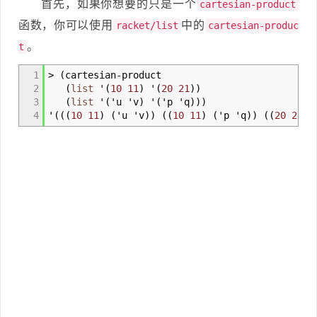
首先，如果你想要的只是一个
cartesian-product
函数，你可以使用
中的
racket/list
cartesian-produc
。
t
1
>
(
cartesian
-
product
2
(
list
'
(
10
11
)
'
(
20
21
)
)
3
(
list
'
(
'u 'v
)
'
(
'p 'q
)
)
)
4
'
(
(
(
10
11
)
(
'u 'v
)
)
(
(
10
11
)
(
'p 'q
)
)
(
(
20
21
)