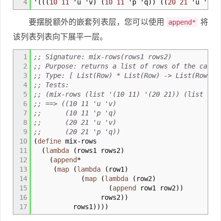
4
'
(
(
(
10
11
'u 'v
)
(
10
11
'p 'q
)
)
(
(
20
21
'u 'v
)
要摆脱额外的嵌套列表层，您可以使用
将
append*
该列表列表向下展平一层。
1
;; Signature: mix-rows(rows1 rows2)
2
;; Purpose: returns a list of rows of the carte
3
;; Type: [ List(Row) * List(Row) -> List(Row) ]
4
;; Tests:
5
;; (mix-rows (list '(10 11) '(20 21)) (list '('
6
;; ==> ((10 11 'u 'v)
7
;; (10 11 'p 'q)
8
;; (20 21 'u 'v)
9
;; (20 21 'p 'q))
10
(
define
mix
-
rows
11
(
lambda
(
rows1 rows2
)
12
(
append
*
13
(
map
(
lambda
(
row1
)
14
(
map
(
lambda
(
row2
)
15
(
append
row1 row2
)
)
16
rows2
)
)
17
rows1
)
)
)
)