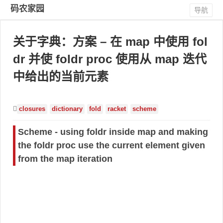
码农家园
导航
关于字典：方案 – 在 map 中使用 fol
dr 并使 foldr proc 使用从 map 迭代
中给出的当前元素
closures
dictionary
fold
racket
scheme
Scheme - using foldr inside map and making
the foldr proc use the current element given
from the map iteration