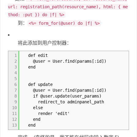
url: registration_path(resource_name), html: { me
thod: :put }) do |f| %>
到：
<%= form_for(@user) do |f| %>
将此添加到用户控制器：
1
def edit
2
@user = User.find(params[:id])
3
end
4
5
6
def update
7
@user = User.find(params[:id])
8
if @user.update(user_params)
9
redirect_to adminpanel_path
10
else
11
render 'edit'
12
end
13
end