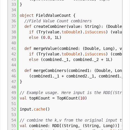
33
}
34
35
object
FieldValueCount
{
36
//Field Value Count combiners
37
def
createCombiner
(
value
:
String
)
:
(
Double, L
38
if
(
Try
(
value.
toDouble
)
.
isSuccess
)
(
value.
t
39
else
(
0.0
, 1L
)
40
41
def
mergeValue
(
combined
:
(
Double, Long
)
, valu
42
if
(
Try
(
value.
toDouble
)
.
isSuccess
)
(
combine
43
else
(
combined.
_
1, combined.
_
2 + 1L
)
44
45
def
mergeCombiners
(
combined1
:
(
Double, Long
)
,
46
(
combined1.
_
1 + combined2.
_
1, combined1.
_
2 
47
}
48
49
// Example usage. Here input is the RDD[(String
50
val
topKCount
=
TopKCount
(
10
)
51
52
input.
cache
(
)
53
54
// combine the k,v from the original input to c
55
val
combined
:
RDD
[
(
String,
(
String, Long
)
)
]
=
in