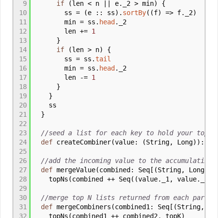
9
if
(
len
<
n || e.
_
2
>
min
)
{
10
ss
=
(
e
::
ss
)
.
sortBy
(
(
f
)
=>
f.
_
2
)
11
min
=
ss.
head
.
_
2
12
len +
=
1
13
}
14
if
(
len
>
n
)
{
15
ss
=
ss.
tail
16
min
=
ss.
head
.
_
2
17
len -
=
1
18
}
19
}
20
ss
21
}
22
23
//seed a list for each key to hold your top N
24
def
createCombiner
(
value
:
(
String, Long
)
)
:
Se
25
26
//add the incoming value to the accumulating 
27
def
mergeValue
(
combined
:
Seq
[
(
String, Long
)
]
,
28
topNs
(
combined ++ Seq
(
(
value.
_
1, value.
_
2
)
)
29
30
//merge top N lists returned from each partit
31
def
mergeCombiners
(
combined1
:
Seq
[
(
String, Lo
32
topNs
(
combined1 ++ combined2, topK
)