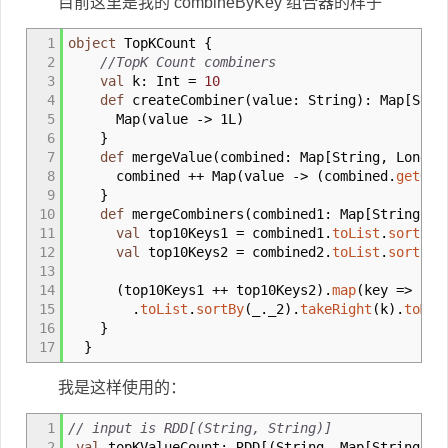
目前这里是我的 combineByKey 组合器的样子
1
object
TopKCount
{
2
//TopK Count combiners
3
val
k
:
Int
=
10
4
def
createCombiner
(
value
:
String
)
:
Map
[
Stri
5
Map
(
value -
>
1L
)
6
}
7
def
mergeValue
(
combined
:
Map
[
String, Long
]
,
8
combined ++ Map
(
value -
>
(
combined.
getOrE
9
}
10
def
mergeCombiners
(
combined1
:
Map
[
String, L
11
val
top10Keys1
=
combined1.
toList
.
sortBy
(
12
val
top10Keys2
=
combined2.
toList
.
sortBy
(
13
14
(
top10Keys1 ++ top10Keys2
)
.
map
(
key
=>
(
ke
15
.
toList
.
sortBy
(
_
.
_
2
)
.
takeRight
(
k
)
.
toMap
16
}
17
}
我是这样使用的：
1
// input is RDD[(String, String)]
2
val
topKValueCount
:
RDD
[
(
String, Map
[
String, L