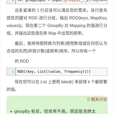
2
val
groupinput
=
input.
groupBy
(
_
.
_
2
)
.
map
(
x
=>
(
x.
这条紧凑的 1 行应该可以满足您的需求。该行首先
按您的键对 RDD 进行分组，输出 RDD(keys, Map(Key,
values))。现在第二个 GroupBy 对 Mapping 的值进行分
组，并输出这些值在新 Map 中出现的频率。
最后，我将地图转换为列表(使用数组或任何您认为
合适的东西)并按计数(或频率)排序。所以你有一个
的 RDD
1
RDD
[
(
key, List
[
(
value, frequency
)
]
)
]
现在您可以在 List 上使用 take(k) 来获得 k 个最频繁
的值。
相关讨论
groupBy 有效，但效率不高。原因是洗牌太