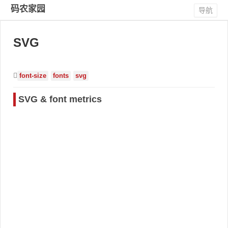
码农家园
导航
SVG
font-size
fonts
svg
SVG & font metrics