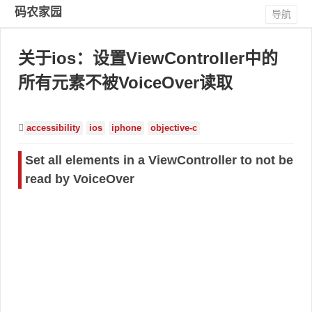
码农家园
导航
关于ios：设置ViewController中的
所有元素不被VoiceOver读取
accessibility
ios
iphone
objective-c
Set all elements in a ViewController to not be
read by VoiceOver