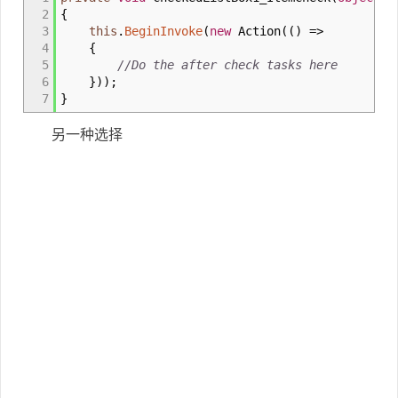
2
{
3
this
.
BeginInvoke
(
new
Action
(
(
)
=>
4
{
5
//Do the after check tasks here
6
}
)
)
;
7
}
另一种选择