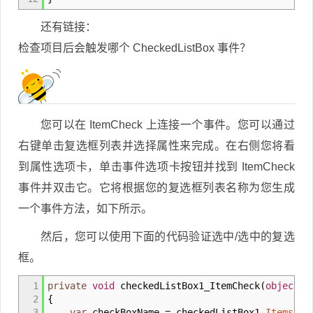
还有链接：
检查项目后会触发哪个 CheckedListBox 事件？
您可以在 ItemCheck 上连接一个事件。您可以通过
右键单击复选框列表并选择属性来完成。在右侧您将看
到属性选项卡，单击事件选项卡按钮并找到 ItemCheck
事件并双击它。它将根据您的复选框列表名称为您生成
一个事件方法，如下所示。
然后，您可以使用下面的代码验证选中/选中的复选
框。
1
private
void
checkedListBox1_ItemCheck
(
object
se
2
{
3
var
checkBoxName
=
checkedListBox1
.
Items
[
e
.