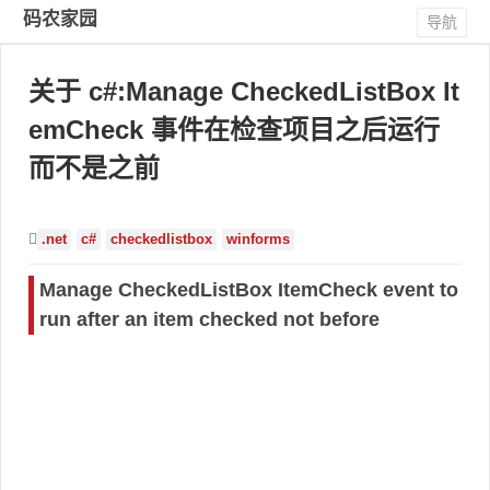
码农家园
导航
关于 c#:Manage CheckedListBox It
emCheck 事件在检查项目之后运行
而不是之前
.net
c#
checkedlistbox
winforms
Manage CheckedListBox ItemCheck event to
run after an item checked not before