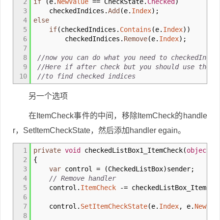
2
if
(
e
.
NewValue
==
CheckState
.
Checked
)
3
checkedIndices
.
Add
(
e
.
Index
)
;
4
else
5
if
(
checkedIndices
.
Contains
(
e
.
Index
)
)
6
checkedIndices
.
Remove
(
e
.
Index
)
;
7
8
//now you can do what you need to checkedIndic
9
//Here if after check but you should use the l
10
//to find checked indices
另一个选项
在ItemCheck事件的中间，移除ItemCheck的handle
r，SetItemCheckState，然后添加handler egain。
1
private
void
checkedListBox1_ItemCheck
(
object
se
2
{
3
var
control
=
(
CheckedListBox
)
sender
;
4
// Remove handler
5
control
.
ItemCheck
-=
checkedListBox_ItemChe
6
7
control
.
SetItemCheckState
(
e
.
Index
, e
.
NewVal
8