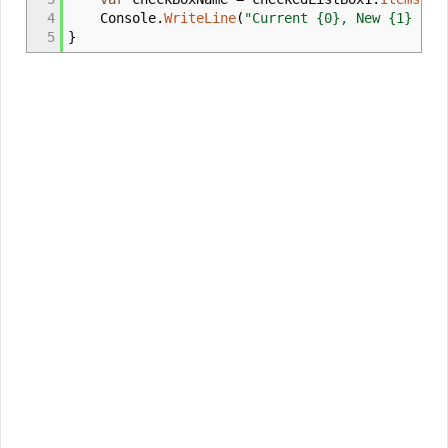
4
Console
.
WriteLine
(
"Current {0}, New {1} , v
5
}