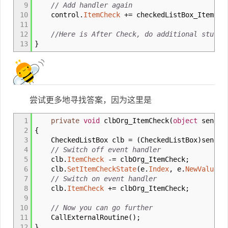
9
// Add handler again
10
control
.
ItemCheck
+=
checkedListBox_ItemChe
11
12
//Here is After Check, do additional s
13
}
尝试更多地寻找答案，因为这里是
1
private
void
clbOrg_ItemCheck
(
object
sender,
2
{
3
CheckedListBox clb
=
(
CheckedListBox
)
sender
4
// Switch off event handler
5
clb
.
ItemCheck
-=
clbOrg_ItemCheck
;
6
clb
.
SetItemCheckState
(
e
.
Index
, e
.
NewValue
)
;
7
// Switch on event handler
8
clb
.
ItemCheck
+=
clbOrg_ItemCheck
;
9
10
// Now you can go further
11
CallExternalRoutine
(
)
;
12
}