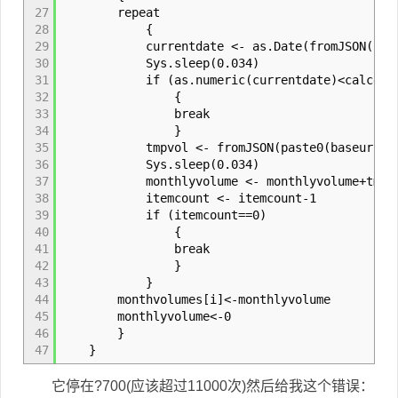
27
repeat
28
{
29
currentdate <- as.Date(fromJSON(paste0(bas
30
Sys.sleep(0.034
31
if (as.numeric(currentdate)<calcday
32
{
33
break
34
}
35
tmpvol <- fromJSON(paste0(baseurl, typeIDs
36
Sys.sleep(0.034)
37
monthlyvolume <- monthlyvolume+tmpv
38
itemcount <- itemcount-1
39
if (itemcount==0)
40
{
41
break
42
}
43
}
44
monthvolumes[i]<-monthlyvolume
45
monthlyvolume<-0
46
47
}
它停在?700(应该超过11000次)然后给我这个错误：