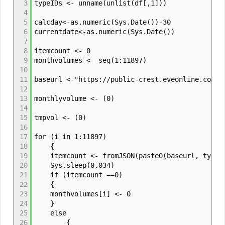
3
typeIDs <- unname(unlist(df[,1]))
4
5
calcday<-as.numeric(Sys.Date())-30
6
currentdate<-as.numeric(Sys.Date())
7
8
itemcount <- 0
9
monthvolumes <- seq(1:11897)
10
11
baseurl <-"https://public-crest.eveonline.com/m
12
13
monthlyvolume <- (0)
14
15
tmpvol <- (0)
16
17
for (i in 1:11897)
18
{
19
itemcount <- fromJSON(paste0(baseurl, typeIDs
20
Sys.sleep(0.034)
21
if (itemcount ==0)
22
{
23
monthvolumes[i] <- 0
24
}
25
else
26
{