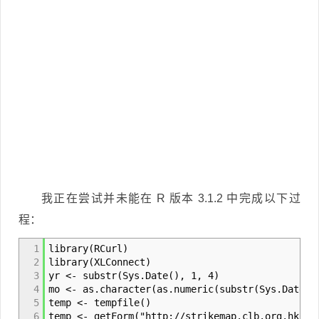
我正在尝试并未能在 R 版本 3.1.2 中完成以下过
程：
1
library(RCurl)
2
library(XLConnect)
3
yr <- substr(Sys.Date(), 1, 4)
4
mo <- as.character(as.numeric(substr(Sys.Date()
5
temp <- tempfile()
6
temp <- getForm("http://strikemap.clb.org.hk/st