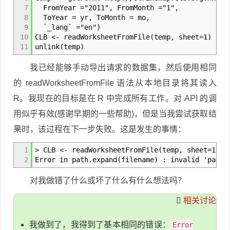
7
FromYear ="2011", FromMonth ="1",
8
ToYear = yr, ToMonth = mo,
9
`_lang` ="en")
10
CLB <- readWorksheetFromFile(temp, sheet=1)
11
unlink(temp)
我已经能够手动导出请求的数据集，然后使用相同
的 readWorksheetFromFile 语法从本地目录将其读入
R。我现在的目标是在 R 中完成所有工作。对 API 的调
用似乎有效(感谢早期的一些帮助)，但是当我尝试获取结
果时，该过程在下一步失败。这是发生的事情：
1
> CLB <- readWorksheetFromFile(temp, sheet=1)
2
Error in path.expand(filename) : invalid 'path'
对我做错了什么或坏了什么有什么想法吗？
相关讨论
我做到了，我得到了基本相同的错误：
Error