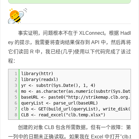
事实证明，问题根本不在于 XLConnect。根据 Hadl
ey 的提示，我需要将查询结果保存到 API 中，然后再将
它们读回 R 中，我已经(几乎)使用以下代码完成了该过
程：
1
library(httr)
2
library(readxl)
3
yr <- substr(Sys.Date(), 1, 4)
4
mo <- as.character(as.numeric(substr(Sys.Date()
5
baseURL <- paste0("http://strikemap.clb.org.hk/
6
queryList <- parse_url(baseURL)
7
clb <- GET(build_url(queryList), write_disk("cl
8
CLB <- read_excel("clb.temp.xlsx")
创建的对象 CLB 包含所需数据，但有一个故障：第
一列中的日期未正确读取。如果我在 Excel 中打开"clb.t