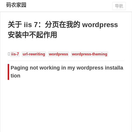
码农家园
导航
关于 iis 7：分页在我的 wordpress
安装中不起作用
iis-7
url-rewriting
wordpress
wordpress-theming
Paging not working in my wordpress installa
tion