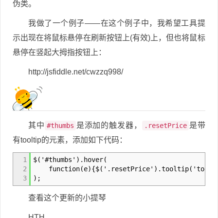
伪类。
我做了一个例子——在这个例子中，我希望工具提
示出现在将鼠标悬停在刷新按钮上(有效)上，但也将鼠标
悬停在竖起大拇指按钮上：
http://jsfiddle.net/cwzzq998/
其中
是添加的触发器，
是带
#thumbs
.resetPrice
有tooltip的元素，添加如下代码：
1
$('#thumbs').hover(
2
function(e){$('.resetPrice').tooltip('toggl
3
);
查看这个更新的小提琴
HTH,