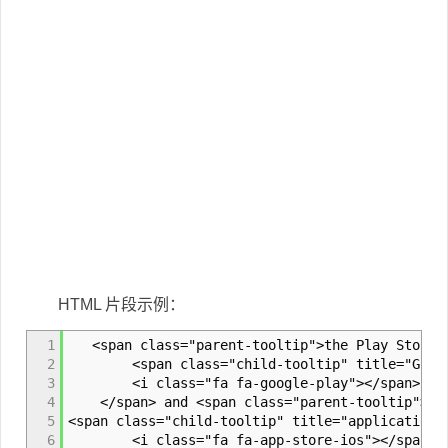
HTML 片段示例：
1
<span class="parent-tooltip">the Play Store
2
<span class="child-tooltip" title="Google 
3
<i class="fa fa-google-play"></span>
4
</span> and <span class="parent-tooltip">the
5
<span class="child-tooltip" title="applications
6
<i class="fa fa-app-store-ios"></span>