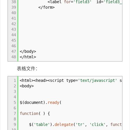
38
<
label
for
=
'field3'
id
=
'field3_lab
39
</
form
>
40
41
42
43
44
45
46
47
</
body
>
48
</
html
>
表格文件：
1
<
html
><
head
><
script type
=
'text/javascript'
src
=
2
<
body
>
3
4
5
$
(
document
)
.
ready
(
6
7
function
(
)
{
8
9
$
(
'table'
)
.
delegate
(
'tr'
,
'click'
,
function