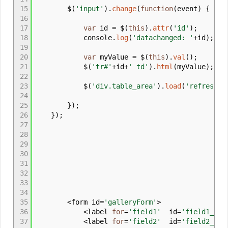
15
$
(
'input'
)
.
change
(
function
(
event
)
{
16
17
var
id
=
$
(
this
)
.
attr
(
'id'
)
;
18
console.
log
(
'datachanged: '
+
id
)
;
19
20
var
myValue
=
$
(
this
)
.
val
(
)
;
21
$
(
'tr#'
+
id
+
' td'
)
.
html
(
myValue
)
;
22
23
$
(
'div.table_area'
)
.
load
(
'refreshTe
24
25
}
)
;
26
}
)
;
27
28
29
30
31
32
33
34
35
<
form id
=
'galleryForm'
>
36
<
label
for
=
'field1'
id
=
'field1_lab
37
<
label
for
=
'field2'
id
=
'field2_lab