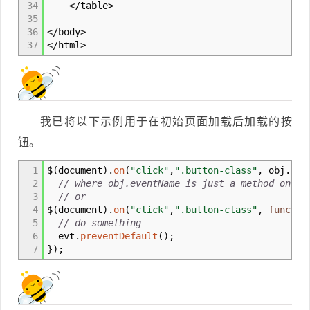
34
</
table
>
35
36
</
body
>
37
</
html
>
我已将以下示例用于在初始页面加载后加载的按
钮。
1
$
(
document
)
.
on
(
"click"
,
".button-class"
,
obj.
eve
2
// where obj.eventName is just a method on my
3
// or
4
$
(
document
)
.
on
(
"click"
,
".button-class"
,
functio
5
// do something
6
evt.
preventDefault
(
)
;
7
}
)
;