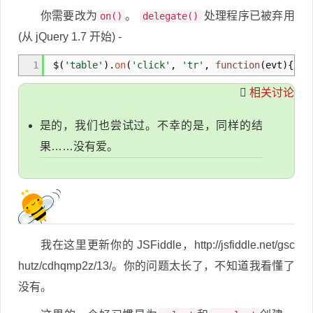
你需要改为
。
处理程序已被弃用
on()
delegate()
(从 jQuery 1.7 开始) -
1
$
(
'table'
)
.
on
(
'click'
,
'tr'
,
function
(
evt
)
{
相关讨论
是的，我们也尝试过。不幸的是，同样的结
果……没有爱。
我在这里更新你的 JSFiddle，http://jsfiddle.net/gsc
hutz/cdhqmp2z/13/。你的问题太长了，不知道我看懂了
没有。