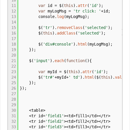
10
11
var
id
=
$
(
this
)
.
attr
(
'id'
)
;
12
var
myLogMsg
=
'tr click: '
+
id
;
13
console.
log
(
myLogMsg
)
;
14
15
$
(
'tr'
)
.
removeClass
(
'selected'
)
;
// 
16
$
(
this
)
.
addClass
(
'selected'
)
;
// 
17
18
$
(
'div#console'
)
.
html
(
myLogMsg
)
;
19
}
)
;
20
21
$
(
'input'
)
.
each
(
function
(
)
{
22
23
var
myId
=
$
(
this
)
.
attr
(
'id'
)
;
24
$
(
'tr#'
+
myId
+
' td'
)
.
html
(
$
(
this
)
.
val
(
)
)
25
}
)
;
26
}
)
;
27
28
29
30
<
table
>
31
<
tr id
=
'field1'
><
td
>
fill1
</
td
></
tr
>
32
<
tr id
=
'field2'
><
td
>
fill2
</
td
></
tr
>
33
<
tr id
=
'field3'
><
td
>
fill3
</
td
></
tr
>