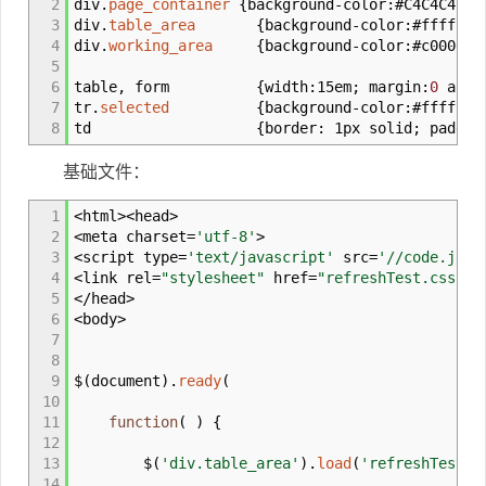
2
div.
page_container
{
background
-
color
:
#C4C4C4
;
m
3
div.
table_area
{
background
-
color
:
#ffffc0
;
4
div.
working_area
{
background
-
color
:
#c00000
;
5
6
table
,
form
{
width
:
15em
;
margin
:
0
auto
7
tr.
selected
{
background
-
color
:
#ffffff
}
8
td
{
border
:
1px solid
;
paddin
基础文件：
1
<
html
><
head
>
2
<
meta charset
=
'utf-8'
>
3
<
script type
=
'text/javascript'
src
=
'//code.jque
4
<
link rel
=
"stylesheet"
href
=
"refreshTest.css"
ty
5
</
head
>
6
<
body
>
7
8
9
$
(
document
)
.
ready
(
10
11
function
(
)
{
12
13
$
(
'div.table_area'
)
.
load
(
'refreshTestTa
14