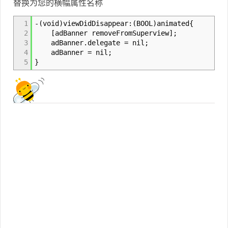
替换为您的横幅属性名称
1
-(void)viewDidDisappear:(BOOL)animated{
2
[adBanner removeFromSuperview];
3
adBanner.delegate = nil;
4
adBanner = nil;
5
}