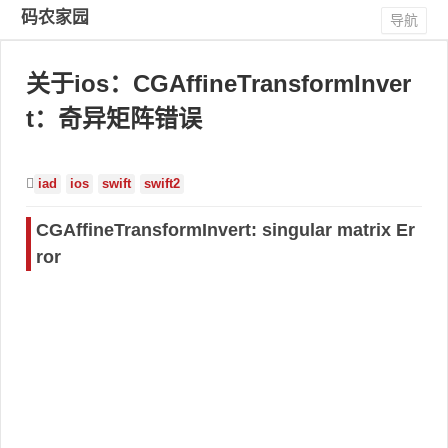
码农家园
导航
关于ios：CGAffineTransformInver
t：奇异矩阵错误
iad
ios
swift
swift2
CGAffineTransformInvert: singular matrix Er
ror