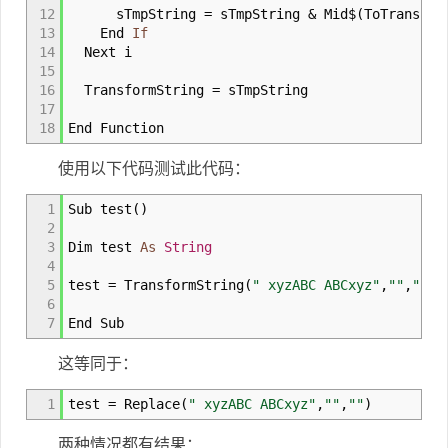
12
sTmpString
=
sTmpString
&
Mid$
(
ToTransfo
13
End
If
14
Next i
15
16
TransformString
=
sTmpString
17
18
End Function
使用以下代码测试此代码：
1
Sub test
(
)
2
3
Dim test
As
String
4
5
test
=
TransformString
(
" xyzABC ABCxyz"
,
""
,
""
)
6
7
End Sub
这等同于：
1
test
=
Replace
(
" xyzABC ABCxyz"
,
""
,
""
)
两种情况都有结果：