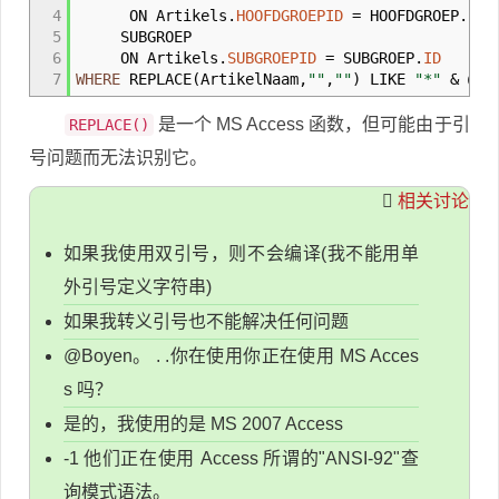
4
ON Artikels
.
HOOFDGROEPID
=
HOOFDGROEP
.
ID
)
5
SUBGROEP
6
ON Artikels
.
SUBGROEPID
=
SUBGROEP
.
ID
7
WHERE
REPLACE
(
ArtikelNaam,
""
,
""
)
LIKE
"*"
&
@Ar
是一个 MS Access 函数，但可能由于引
REPLACE()
号问题而无法识别它。
相关讨论
如果我使用双引号，则不会编译(我不能用单
外引号定义字符串)
如果我转义引号也不能解决任何问题
@Boyen。 . .你在使用你正在使用 MS Acces
s 吗？
是的，我使用的是 MS 2007 Access
-1 他们正在使用 Access 所谓的"ANSI-92"查
询模式语法。