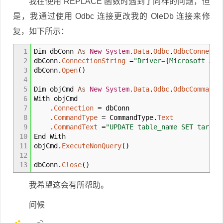
我在使用 REPLACE 函数时遇到了同样的问题，但
是，我通过使用 Odbc 连接更改我的 OleDb 连接来修
复，如下所示：
1
Dim dbConn
As
New
System.
Data
.
Odbc
.
OdbcConnecti
2
dbConn
.
ConnectionString
=
"Driver={Microsoft Acc
3
dbConn
.
Open
(
)
4
5
Dim objCmd
As
New
System.
Data
.
Odbc
.
OdbcCommand
(
6
With objCmd
7
.
Connection
=
dbConn
8
.
CommandType
=
CommandType
.
Text
9
.
CommandText
=
"UPDATE table_name SET target
10
End With
11
objCmd
.
ExecuteNonQuery
(
)
12
13
dbConn
.
Close
(
)
我希望这会有所帮助。
问候