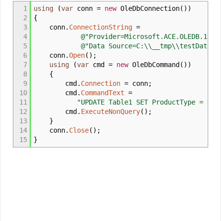
1
using
(
var
conn
=
new
OleDbConnection
(
)
)
2
{
3
conn
.
ConnectionString
=
4
@"Provider=Microsoft.ACE.OLEDB.12.0
5
@"Data Source=C:
\\
__tmp
\\
testData.a
6
conn
.
Open
(
)
;
7
using
(
var
cmd
=
new
OleDbCommand
(
)
)
8
{
9
cmd
.
Connection
=
conn
;
10
cmd
.
CommandText
=
11
"UPDATE Table1 SET ProductType = Rep
12
cmd
.
ExecuteNonQuery
(
)
;
13
}
14
conn
.
Close
(
)
;
15
}