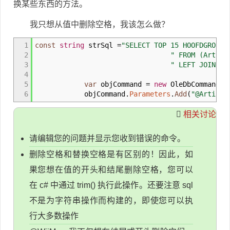
换某些东西的方法。
我只想从值中删除空格，我该怎么做？
1
const
string
strSql
=
"SELECT TOP 15 HOOFDGROEP.
2
" FROM (Artike
3
" LEFT JOIN SU
4
5
var
objCommand
=
new
OleDbCommand
(
s
6
objCommand
.
Parameters
.
Add
(
"@Artikel
相关讨论
请编辑您的问题并显示您收到错误的命令。
删除空格和替换空格是有区别的！因此，如
果您想在值的开头和结尾删除空格，您可以
在 c# 中通过 trim() 执行此操作。还要注意 sql
不是为字符串操作而构建的，即使您可以执
行大多数操作