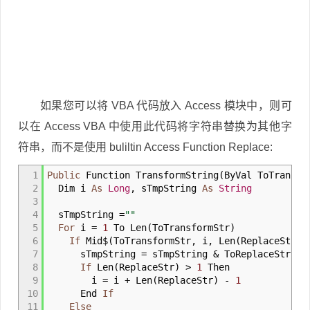
如果您可以将 VBA 代码放入 Access 模块中，则可
以在 Access VBA 中使用此代码将字符串替换为其他字
符串，而不是使用 buliltin Access Function Replace:
1
Public
Function TransformString
(
ByVal ToTransf
2
Dim i
As
Long
, sTmpString
As
String
3
4
sTmpString
=
""
5
For
i
=
1
To Len
(
ToTransformStr
)
6
If
Mid$
(
ToTransformStr, i, Len
(
ReplaceStr
)
)
7
sTmpString
=
sTmpString
&
ToReplaceStr
8
If
Len
(
ReplaceStr
)
>
1
Then
9
i
=
i
+
Len
(
ReplaceStr
)
-
1
10
End
If
11
Else