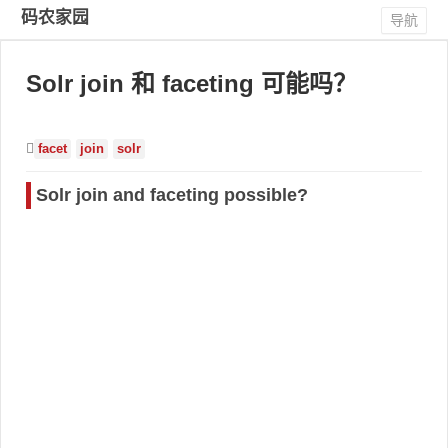
码农家园
导航
Solr join 和 faceting 可能吗？
facet
join
solr
Solr join and faceting possible?