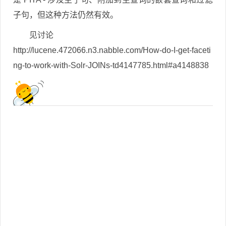
子句，但这种方法仍然有效。
见讨论
http://lucene.472066.n3.nabble.com/How-do-I-get-faceti
ng-to-work-with-Solr-JOINs-td4147785.html#a4148838