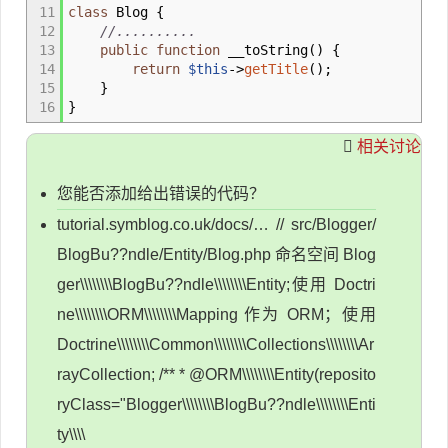
11
class
Blog
{
12
//..........
13
public
function
__toString
(
)
{
14
return
$this
->
getTitle
(
)
;
15
}
16
}
相关讨论
您能否添加给出错误的代码？
tutorial.symblog.co.uk/docs/… // src/Blogger/
BlogBu??ndle/Entity/Blog.php 命名空间 Blog
ger\\\\\\\\BlogBu??ndle\\\\\\\\Entity;使用 Doctri
ne\\\\\\\\ORM\\\\\\\\Mapping 作为 ORM；使用
Doctrine\\\\\\\\Common\\\\\\\\Collections\\\\\\\\Ar
rayCollection; /** * @ORM\\\\\\\\Entity(reposito
ryClass="Blogger\\\\\\\\BlogBu??ndle\\\\\\\\Enti
ty\\\\