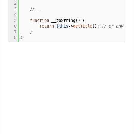
2
3
//...
4
5
function
__toString
(
)
{
6
return
$this
->
getTitle
(
)
;
// or any oth
7
}
8
}