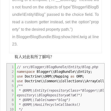
s not found on the objects of type"Blogger\\BlogB
undle\\Entity\\Blog" passed to the choice field. To
read a custom getter instead, set the option"prop
erty" to the desired property path.")
in BloggerBlogBundle:Blog:show.html.twig at line
23.
有人对此有所了解吗？
1
// src/Blogger/BlogBundle/Entity/Blog.php
2
namespace
Blogger\\BlogBundle\\Entity
;
3
use
Doctrine\\ORM\\Mapping
as
ORM
;
4
use
Doctrine\\Common\\Collections\\ArrayCollect
5
/**
6
* @ORM\\Entity(repositoryClass="Blogger\\BlogB
7
epository\\BlogRepositorya€?a€?")
8
* @ORM\\Table(name="blog")
9
* @ORM\\HasLifecycleCallbacks()
10
*/