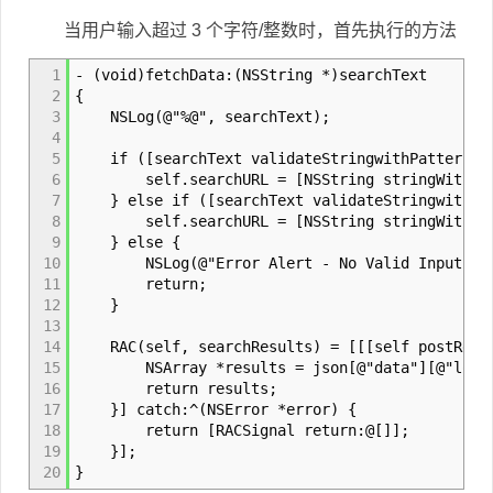
当用户输入超过 3 个字符/整数时，首先执行的方法
1
- (void)fetchData:(NSString *)searchText
2
{
3
NSLog(@"%@", searchText);
4
5
if ([searchText validateStringwithPattern:BK
6
self.searchURL = [NSString stringWithFormat:
7
} else if ([searchText validateStringwithPat
8
self.searchURL = [NSString stringWithFormat:
9
} else {
10
NSLog(@"Error Alert - No Valid Input");
11
return;
12
}
13
14
RAC(self, searchResults) = [[[self postReques
15
NSArray *results = json[@"data"][@"locat
16
return results;
17
}] catch:^(NSError *error) {
18
return [RACSignal return:@[]];
19
}];
20
}