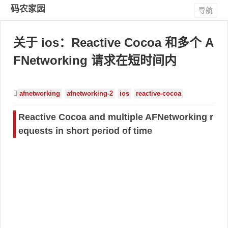
码农家园
导航
关于 ios：Reactive Cocoa 和多个 A
FNetworking 请求在短时间内
afnetworking
afnetworking-2
ios
reactive-cocoa
Reactive Cocoa and multiple AFNetworking r
equests in short period of time