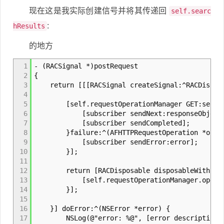
现在这是我实际创建信号并将其传递回
self.searc
:
hResults
的地方
1
- (RACSignal *)postRequest
2
{
3
return [[[RACSignal createSignal:^RACDisposab
4
5
[self.requestOperationManager GET:self.searc
6
[subscriber sendNext:responseObject
7
[subscriber sendCompleted];
8
}failure:^(AFHTTPRequestOperation *operati
9
[subscriber sendError:error];
10
}];
11
12
return [RACDisposable disposableWithBloc
13
[self.requestOperationManager.operationQ
14
}];
15
16
}] doError:^(NSError *error) {
17
NSLog(@"error: %@", [error description]