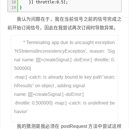
18
}] throttle:0.5];
19
}
我认为问题在于，我在当前信号之前的信号完成之
前开始订阅信号，因此在我尝试再次订阅时导致异常。
* Terminating app due to uncaught exception
'NSInternalInconsistencyException', reason: 'Sig
nal name: [[[[+createSignal:] -doError:] -throttle: 0.
500000]
-map:] -catch: is already bound to key path"searc
hResults" on object , adding signal
name: [[[[+createSignal:] -doError:]
-throttle: 0.500000] -map:] -catch: is undefined be
havior'
我的猜测是我必须在 postRequest 方法中尝试这样