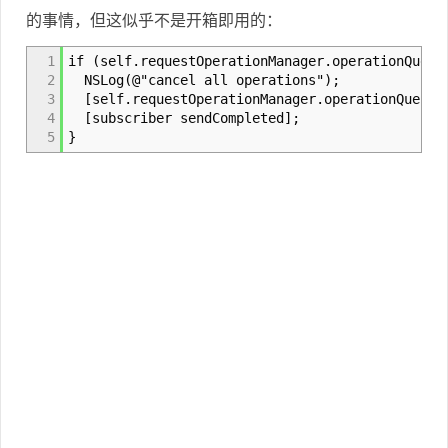
的事情，但这似乎不是开箱即用的：
1
if (self.requestOperationManager.operationQueue
2
NSLog(@"cancel all operations");
3
[self.requestOperationManager.operationQueue c
4
[subscriber sendCompleted];
5
}