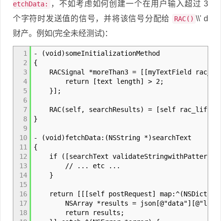
，不如考虑如何创建一个在用户输入超过 3
etchData:
个字符时发送值的信号，并将该信号分配给
\\' d
RAC()
财产。例如(完全未经测试)：
1
- (void)someInitializationMethod
2
{
3
RACSignal *moreThan3 = [[myTextField rac_text
4
return [text length] > 2;
5
}];
6
7
RAC(self, searchResults) = [self rac_liftSele
8
}
9
10
- (void)fetchData:(NSString *)searchText
11
{
12
if ([searchText validateStringwithPattern:BK
13
// ... etc ...
14
}
15
16
return [[[self postRequest] map:^(NSDictiona
17
NSArray *results = json[@"data"][@"locat
18
return results;