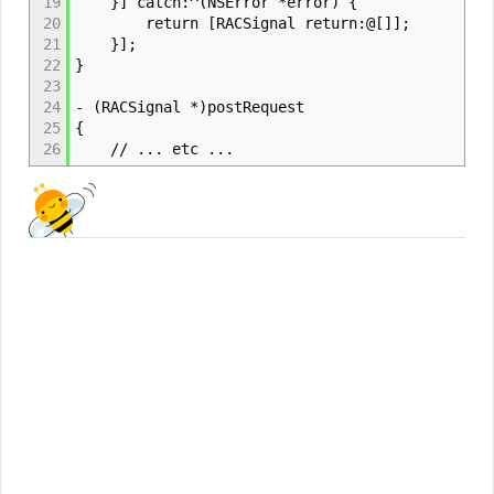
19
}] catch:^(NSError *error) {
20
return [RACSignal return:@[]];
21
}];
22
}
23
24
- (RACSignal *)postRequest
25
{
26
// ... etc ...