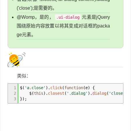
('close');是需要的。
@Womp，是的，
元素是jQuery
.ui-dialog
围绕原始内容放置以将其变成对话框的packa
ge元素。
类似：
1
$
(
'a.close'
)
.
click
(
function
(
e
)
{
2
$
(
this
)
.
closest
(
'.dialog'
)
.
dialog
(
'close'
)
;
3
}
)
;