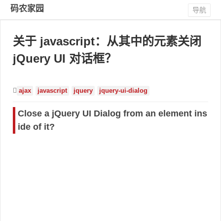
码农家园
导航
关于 javascript：从其中的元素关闭
jQuery UI 对话框？
ajax
javascript
jquery
jquery-ui-dialog
Close a jQuery UI Dialog from an element ins
ide of it?