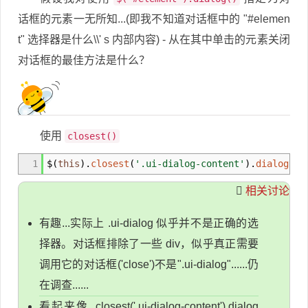
话框的元素一无所知...(即我不知道对话框中的 "#elemen
t" 选择器是什么\\' s 内部内容) - 从在其中单击的元素关闭
对话框的最佳方法是什么？
使用
closest()
1
$
(
this
)
.
closest
(
'.ui-dialog-content'
)
.
dialog
(
'c
相关讨论
有趣...实际上 .ui-dialog 似乎并不是正确的选
择器。对话框排除了一些 div，似乎真正需要
调用它的对话框('close')不是".ui-dialog"......仍
在调查......
看起来像 .closest('.ui-dialog-content').dialog