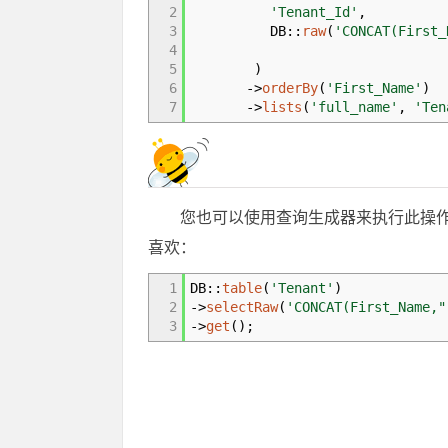
2
'Tenant_Id'
,
3
DB
::
raw
(
'CONCAT(First_
4
5
)
6
->
orderBy
(
'First_Name'
)
7
->
lists
(
'full_name'
,
'Ten
您也可以使用查询生成器来执行此操
喜欢：
1
DB
::
table
(
'Tenant'
)
2
->
selectRaw
(
'CONCAT(First_Name,"
3
->
get
(
)
;