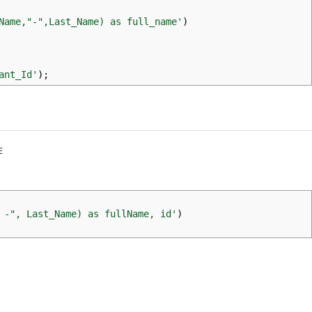
Name,"-",Last_Name) as full_name'
)
ant_Id'
)
;
作
 -", Last_Name) as fullName, id'
)