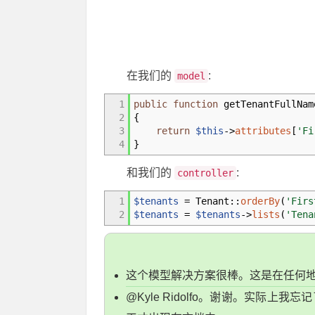
在我们的
:
model
1
public
function
getTenantFullNam
2
{
3
return
$this
->
attributes
[
'Fi
4
}
和我们的
:
controller
1
$tenants
=
Tenant
::
orderBy
(
'Firs
2
$tenants
=
$tenants
->
lists
(
'Tena
这个模型解决方案很棒。这是在任何
@Kyle Ridolfo。谢谢。实际