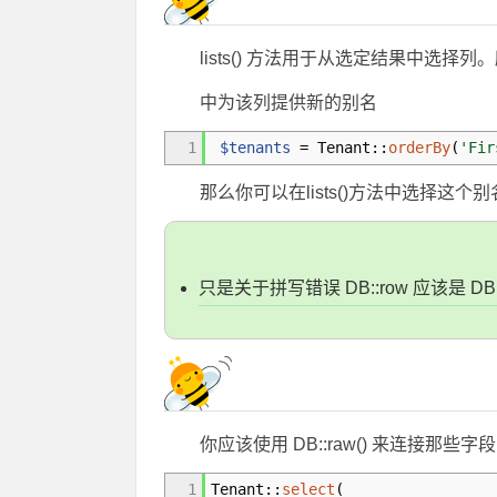
lists() 方法用于从选定结果中选
中为该列提供新的别名
1
$tenants
=
Tenant
::
orderBy
(
'Fir
那么你可以在lists()方法中选择这个别
只是关于拼写错误 DB::row 应该是 
你应该使用 DB::raw() 来连接那些字段
1
Tenant
::
select
(