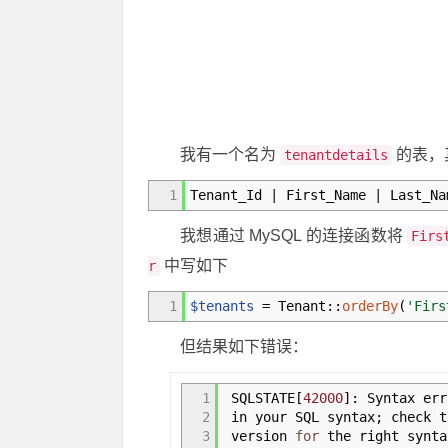
我有一个名为
的表，
tenantdetails
1
Tenant_Id
|
First_Name
|
Last_N
我想通过 MySQL 的连接函数将
Firs
中写如下
r
1
$tenants
=
Tenant
::
orderBy
(
'Firs
但结果如下错误：
1
SQLSTATE
[
42000
]
:
Syntax err
2
in your SQL syntax
;
check t
3
version
for
the right synt