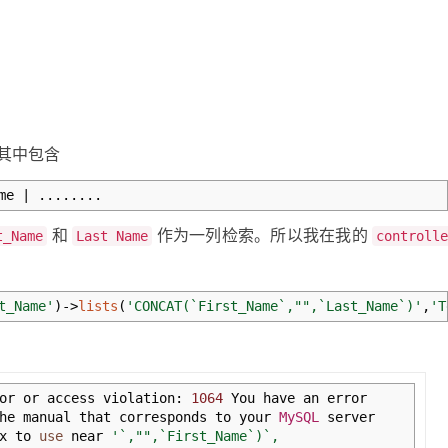
其中包含
ame
|
........
和
作为一列检索。所以我在我的
t_Name
Last Name
controll
t_Name'
)
->
lists
(
'CONCAT(`First_Name`,"",`Last_Name`)'
,
'T
or or access violation
:
1064
You have an error
he manual that corresponds to your
MySQL
server
ax to
use
near
'`,"",`First_Name`)`,