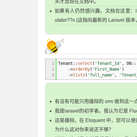
天才出现在文档中。
如果有人仍然感兴趣，文档在这里：laravel.com/
utator??s (这指向最新的 Larav
1
Tenant
::
select
(
'Tenant_Id'
,
DB
::
2
->
orderBy
(
'First_Name'
)
3
->
lists
(
'full_name'
,
'Tenant
有没有可能只用雄辩的 orm 做到这一
我是laravel的初学者。我认为它是 Fluent
这是雄辩。在 Eloquent 中，您可
为什么这对你来说还不够？