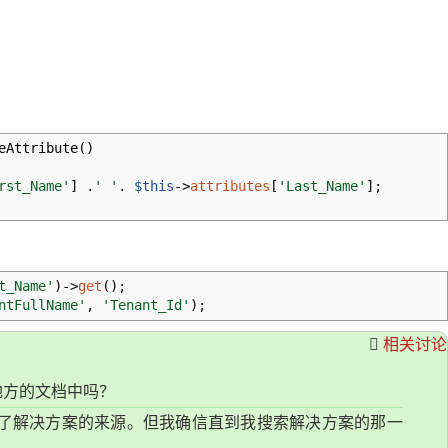
eAttribute
(
)
rst_Name'
]
.
' '
.
$this
->
attributes
[
'Last_Name'
]
;
t_Name'
)
->
get
(
)
;
ntFullName'
,
'Tenant_Id'
)
;
相关讨论
地方的文档中吗？
上我忘记了解决方案的来源。但我确信直到我搜索解决方案的那一