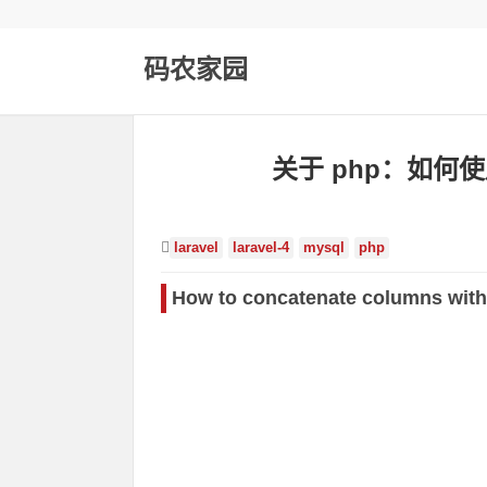
码农家园
关于 php：如何使用 
laravel
laravel-4
mysql
php
How to concatenate columns with