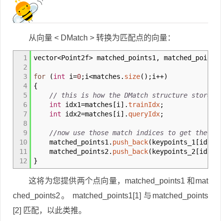
从向量 < DMatch > 转换为匹配点的向量：
1
vector
<
Point2f
>
matched_points1, matched_points
2
3
for
(
int
i
=
0
;
i
<
matches
.
size
(
)
;
i
++
)
4
{
5
// this is how the DMatch structure stores 
6
int
idx1
=
matches
[
i
]
.
trainIdx
;
7
int
idx2
=
matches
[
i
]
.
queryIdx
;
8
9
//now use those match indices to get the ke
10
matched_points1
.
push_back
(
keypoints_1
[
idx1
]
11
matched_points2
.
push_back
(
keypoints_2
[
idx2
]
12
}
这将为您提供两个点向量，matched_points1 和mat
ched_points2。 matched_points1[1] 与matched_points
[2] 匹配，以此类推。