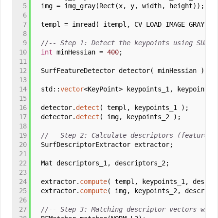
5
img
=
img_gray
(
Rect
(
x, y, width, height
)
)
;
6
7
templ
=
imread
(
itempl, CV_LOAD_IMAGE_GRAYSC
8
9
//-- Step 1: Detect the keypoints using SURF 
10
int
minHessian
=
400
;
11
12
SurfFeatureDetector detector
(
minHessian
)
;
13
14
std
::
vector
<
KeyPoint
>
keypoints_1, keypoints_
15
16
detector
.
detect
(
templ, keypoints_1
)
;
17
detector
.
detect
(
img, keypoints_2
)
;
18
19
//-- Step 2: Calculate descriptors (feature v
20
SurfDescriptorExtractor extractor
;
21
22
Mat descriptors_1, descriptors_2
;
23
24
extractor
.
compute
(
templ, keypoints_1, descr
25
extractor
.
compute
(
img, keypoints_2, descrip
26
27
//-- Step 3: Matching descriptor vectors with