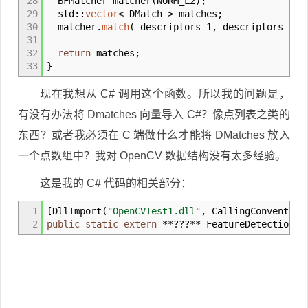
28
BFMatcher matcher
(
NORM_L2
)
;
29
std
::
vector
<
DMatch
>
matches
;
30
matcher
.
match
(
descriptors_1, descriptors_2,
31
32
return
matches
;
33
}
现在我想从 C# 调用这个函数。所以我的问题是，
有没有办法将 Dmatches 向量导入 C#？像点列表之类的
东西？或者我必须在 C 端做什么才能将 DMatches 放入
一个点数组中？我对 OpenCV 数据结构没有太多经验。
这是我的 C# 代码的相关部分：
1
[
DllImport
(
"OpenCVTest1.dll"
, CallingConventio
2
public
static
extern
**???**
FeatureDetection
(
.