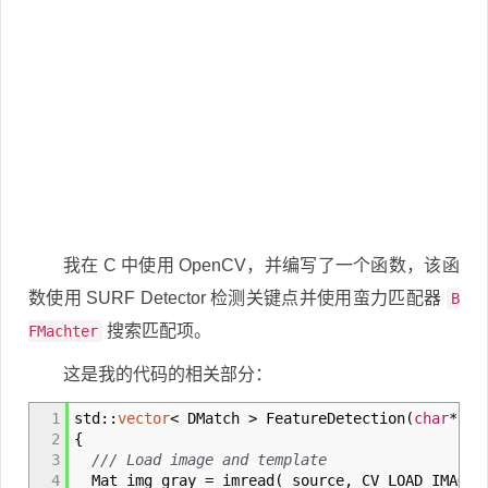
我在 C 中使用 OpenCV，并编写了一个函数，该函
数使用 SURF Detector 检测关键点并使用蛮力匹配器
B
搜索匹配项。
FMachter
这是我的代码的相关部分：
1
std
::
vector
<
DMatch
>
FeatureDetection
(
char
*
so
2
{
3
/// Load image and template
4
Mat img_gray
=
imread
(
source, CV_LOAD_IMAGE_