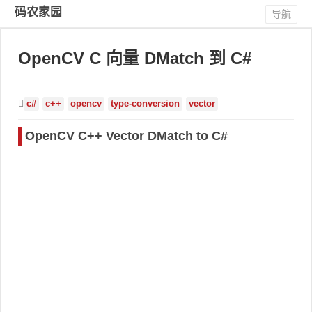
码农家园
导航
OpenCV C 向量 DMatch 到 C#
c#
c++
opencv
type-conversion
vector
OpenCV C++ Vector DMatch to C#