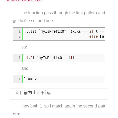
the function pass through the first pattern and
get to the second one:
1
(
l
:
ls
)
`myIsPrefixOf`
(
x
:
xs
)
=
if
l
==
x
the
2
else
False
so:
1
[
1
,
2
]
`myIsPrefixOf`
[
1
]
and:
1
l
==
x.
到目前为止还不错。
they both 1, so i match again the second patt
ern: