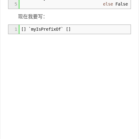
5
else
False
现在我要写：
1
[
]
`myIsPrefixOf`
[
]