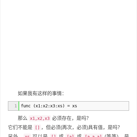
如果我有这样的事情：
1
func
(
x1
:
x2
:
x3
:
xs
)
=
xs
那么
必须存在，是吗？
x1,x2,x3
它们不能是
，但必须(再次，必须)具有值，是吗？
[]
另外，
可以是
或
或
(等等)，是
xs
[]
[a]
[a,a,a]