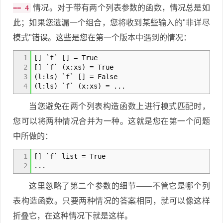
情况。对于带有两个列表参数的函数，情况总是如
== 4
此；如果您遗漏一个组合，您将收到某些输入的"非详尽
模式"错误。这些是您在第一个版本中遇到的情况：
1
[
]
`f`
[
]
=
True
2
[
]
`f`
(
x
:
xs
)
=
True
3
(
l
:
ls
)
`f`
[
]
=
False
4
(
l
:
ls
)
`f`
(
x
:
xs
)
=
...
当您避免在两个列表构造函数上进行模式匹配时，
您可以将两种情况合并为一种。这就是您在第一个问题
中所做的：
1
[
]
`f` list
=
True
2
...
这里忽略了第二个参数的细节——不管它是哪个列
表构造函数。只要两种情况的答案相同，就可以像这样
折叠它，在这种情况下就是这样。