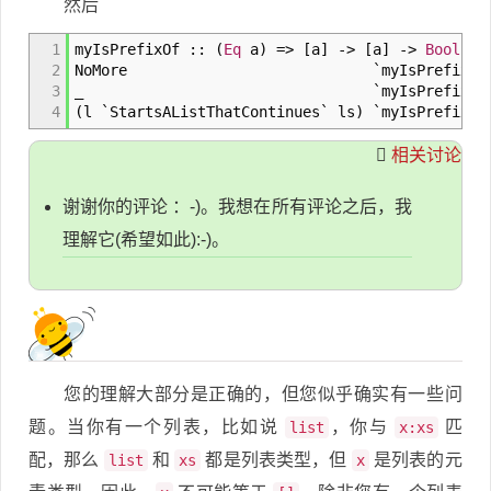
然后
1
myIsPrefixOf
::
(
Eq
a
)
=>
[
a
]
->
[
a
]
->
Bool
2
NoMore `myIs
3
_ `myIsPrefi
4
(
l `StartsAListThatContinues` ls
)
`myIsPrefix
相关讨论
谢谢你的评论 ：-)。我想在所有评论之后，我
理解它(希望如此):-)。
您的理解大部分是正确的，但您似乎确实有一些问
题。当你有一个列表，比如说
，你与
匹
list
x:xs
配，那么
和
都是列表类型，但
是列表的元
list
xs
x