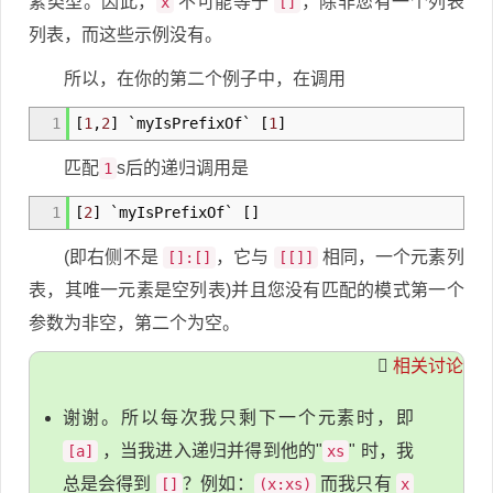
素类型。因此，
不可能等于
，除非您有一个列表
x
[]
列表，而这些示例没有。
所以，在你的第二个例子中，在调用
1
[
1
,
2
]
`myIsPrefixOf`
[
1
]
匹配
s后的递归调用是
1
1
[
2
]
`myIsPrefixOf`
[
]
(即右侧不是
，它与
相同，一个元素列
[]:[]
[[]]
表，其唯一元素是空列表)并且您没有匹配的模式第一个
参数为非空，第二个为空。
相关讨论
谢谢。所以每次我只剩下一个元素时，即
，当我进入递归并得到他的"
" 时，我
[a]
xs
总是会得到
？例如：
而我只有
[]
(x:xs)
x