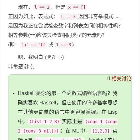
现在，
，但是
l == 2
x == []
正因为如此，表达式：
返回非穷举模式......
l == x
是因为我正在尝试检查数字和列表之间的相等性吗？
相等参数(==)应该只检查相同类型的元素吗？
(即：
或
)
'a' == 'b'
1 == 3
嗯，我明白了吗？ :-)
非常感谢:-)。
相关讨论
Haskell 是你的第一个函数式编程语言吗？我
确实喜欢 Haskell，但它使用的许多基本思想
在其他更简单的语言中更容易掌握。在 Lisp
中，
实际上是
(list 1 2 3)
(cons 1 (cons
；在 ML 中，
实
2 (cons 3 nil)))
[1,2,3]