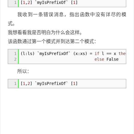
1
[
1
,
2
]
`myIsPrefixOf`
[
1
]
我收到一条错误消息，指出函数中没有详尽的模
式。
我想看看我是否明白为什么会这样。
该函数通过第一个模式并到达第二个模式：
1
(
l
:
ls
)
`myIsPrefixOf`
(
x
:
xs
)
=
if
l
==
x
then
ls
2
else
False
所以：
1
[
1
,
2
]
`myIsPrefixOf`
[
1
]