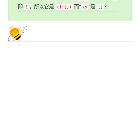
即
，所以它是
而"
"是
？
1
(1:[])
xs
[]