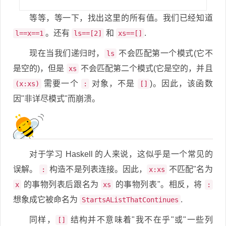
等等，等一下，找出这里的所有值。我们已经知道
。还有
和
.
l==x==1
ls==[2]
xs==[]
现在当我们递归时，
不会匹配第一个模式(它不
ls
是空的)，但是
不会匹配第二个模式(它是空的，并且
xs
需要一个
对象，不是
)。因此，该函数
(x:xs)
:
[]
因"非详尽模式"而崩溃。
对于学习 Haskell 的人来说，这似乎是一个常见的
误解。
构造不是列表连接。因此，
不匹配"名为
:
x:xs
的事物列表后跟名为
的事物列表"。相反，将
x
xs
:
想象成它被命名为
.
StartsAListThatContinues
同样，
结构并不意味着"我不在乎"或"一些列
[]