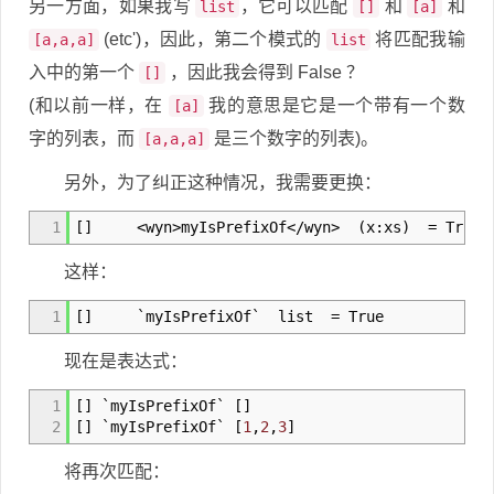
另一方面，如果我写
，它可以匹配
和
和
list
[]
[a]
(etc')，因此，第二个模式的
将匹配我输
[a,a,a]
list
入中的第一个
，因此我会得到 False ？
[]
(和以前一样，在
我的意思是它是一个带有一个数
[a]
字的列表，而
是三个数字的列表)。
[a,a,a]
另外，为了纠正这种情况，我需要更换：
1
[
]
<
wyn
>
myIsPrefixOf
</
wyn
>
(
x
:
xs
)
=
True
这样：
1
[
]
`myIsPrefixOf` list
=
True
现在是表达式：
1
[
]
`myIsPrefixOf`
[
]
2
[
]
`myIsPrefixOf`
[
1
,
2
,
3
]
将再次匹配：