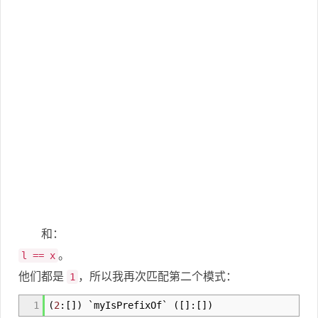
和：
。
l == x
他们都是
，所以我再次匹配第二个模式：
1
1
(
2
:
[
]
)
`myIsPrefixOf`
(
[
]
:
[
]
)