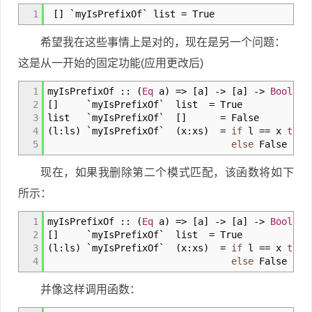
1
[
]
`myIsPrefixOf` list
=
True
希望我在这些事情上是对的，现在是另一个问题：
这是从一开始的固定功能(应用更改后)
1
myIsPrefixOf
::
(
Eq
a
)
=>
[
a
]
->
[
a
]
->
Bool
2
[
]
`myIsPrefixOf` list
=
True
3
list `myIsPrefixOf`
[
]
=
False
4
(
l
:
ls
)
`myIsPrefixOf`
(
x
:
xs
)
=
if
l
==
x
then
5
else
False
现在，如果我删除第二个模式匹配，该函数将如下
所示：
1
myIsPrefixOf
::
(
Eq
a
)
=>
[
a
]
->
[
a
]
->
Bool
2
[
]
`myIsPrefixOf` list
=
True
3
(
l
:
ls
)
`myIsPrefixOf`
(
x
:
xs
)
=
if
l
==
x
then
4
else
False
并像这样调用函数：