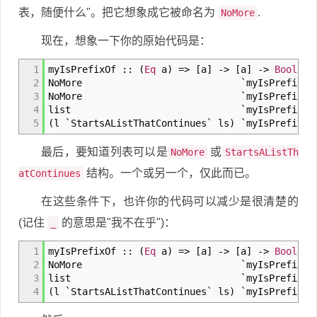
表，随便什么"。把它想象成它被命名为
.
NoMore
现在，想象一下你的原始代码是：
1
myIsPrefixOf
::
(
Eq
a
)
=>
[
a
]
->
[
a
]
->
Bool
2
NoMore `myIsPre
3
NoMore `myIsPrefixO
4
list `myIsPref
5
(
l `StartsAListThatContinues` ls
)
`myIsPrefix
最后，要知道列表可以是
或
NoMore
StartsAListTh
结构。一个或另一个，仅此而已。
atContinues
在这些条件下，也许你的代码可以减少是很清楚的
(记住
的意思是"我不在乎")：
_
1
myIsPrefixOf
::
(
Eq
a
)
=>
[
a
]
->
[
a
]
->
Bool
2
NoMore `myIs
3
list `myIsPref
4
(
l `StartsAListThatContinues` ls
)
`myIsPrefix