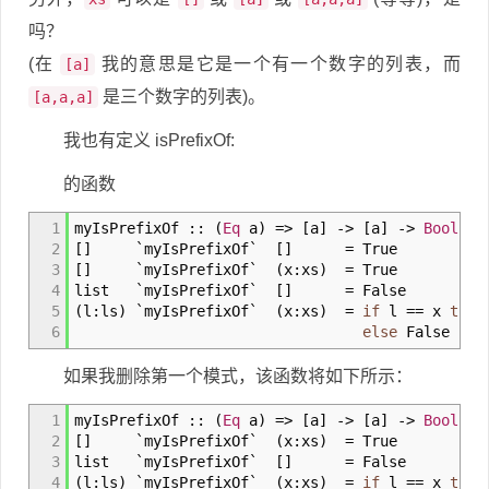
吗？
(在
我的意思是它是一个有一个数字的列表，而
[a]
是三个数字的列表)。
[a,a,a]
我也有定义 isPrefixOf:
的函数
1
myIsPrefixOf
::
(
Eq
a
)
=>
[
a
]
->
[
a
]
->
Bool
2
[
]
`myIsPrefixOf`
[
]
=
True
3
[
]
`myIsPrefixOf`
(
x
:
xs
)
=
True
4
list `myIsPrefixOf`
[
]
=
False
5
(
l
:
ls
)
`myIsPrefixOf`
(
x
:
xs
)
=
if
l
==
x
then
6
else
False
如果我删除第一个模式，该函数将如下所示：
1
myIsPrefixOf
::
(
Eq
a
)
=>
[
a
]
->
[
a
]
->
Bool
2
[
]
`myIsPrefixOf`
(
x
:
xs
)
=
True
3
list `myIsPrefixOf`
[
]
=
False
4
(
l
:
ls
)
`myIsPrefixOf`
(
x
:
xs
)
=
if
l
==
x
then