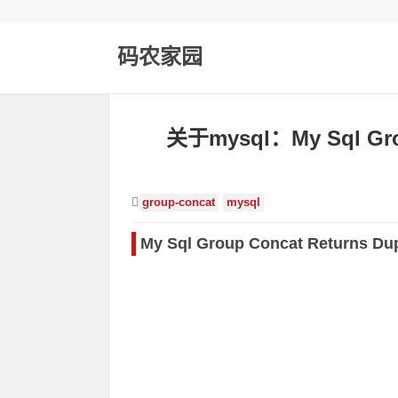
码农家园
关于mysql：My Sql Grou
group-concat
mysql
My Sql Group Concat Returns Du