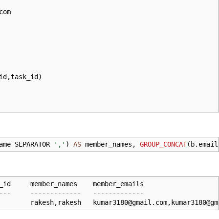
com
id
,
task_id
)
ame SEPARATOR
','
)
AS
member_names
,
GROUP_CONCAT
(
b.emai
d member_names member_emails
- ------------- -------------
rakesh
,
rakesh
kumar3180@gmail.com
,
kumar3180@gm