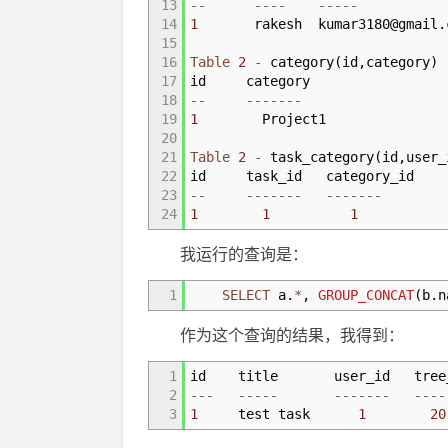
13
-- ---- -----
14
1
rakesh
kumar3180@gmail.
15
16
Table
2
-
category
(
id
,
category
)
17
id category
18
-- -------
19
1
Project1
20
21
Table
2
-
task_category
(
id
,
user_
22
id task_id category_id
23
-- ------- -------
24
1
1
1
我运行的查询是：
1
SELECT
a.
*
,
GROUP_CONCAT
(
b.n
作为这个查询的结果，我得到：
1
id title user_id tree_i
2
-
-- ----- ------- ------
3
1
test task
1
20