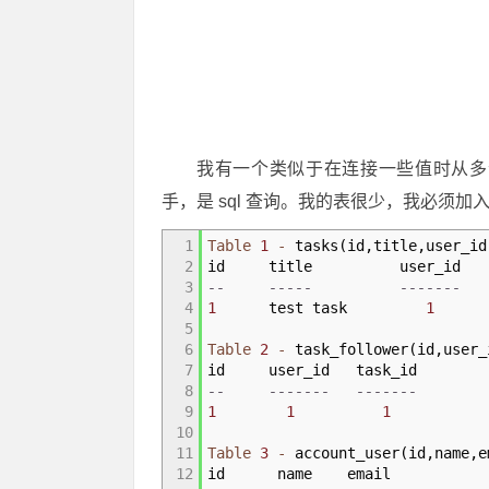
我有一个类似于在连接一些值时从多
手，是 sql 查询。我的表很少，我必须
1
Table
1
-
tasks
(
id
,
title
,
user_id
2
id title user_id t
3
-- ----- ------- -
4
1
test task
1
5
6
Table
2
-
task_follower
(
id
,
user_
7
id user_id task_id
8
-- ------- -------
9
1
1
1
10
11
Table
3
-
account_user
(
id
,
name
,
e
12
id name email