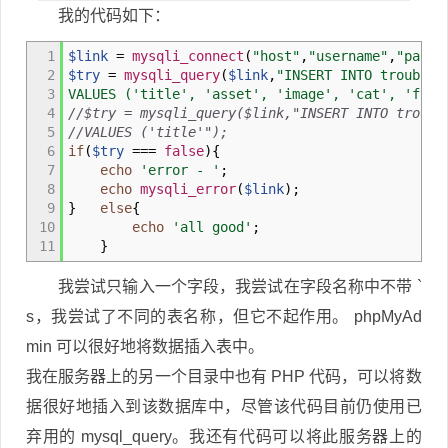
我的代码如下：
1
$link
=
mysqli_connect
(
"host"
,
"username"
,
"passw
2
$try
=
mysqli_query
(
$link
,
"INSERT INTO troubles
3
VALUES ('title', 'asset', 'image', 'cat', 'file
4
//$try = mysqli_query($link,"INSERT INTO troubl
5
//VALUES ('title'");
6
if
(
$try
===
false
)
{
7
echo
'error - '
;
8
echo
mysqli_error
(
$link
)
;
9
}
else
{
10
echo
'all good'
;
11
}
我尝试只输入一个字段，我尝试在字段名称中不带 `
s，我尝试了不同的表名称，但它不起作用。 phpMyAd
min 可以很好地将数据插入表中。
我在服务器上的另一个目录中也有 PHP 代码，可以将数
据很好地插入到该数据库中，尽管该代码目前仍使用已
弃用的 mysql_query。我还有代码可以将此服务器上的