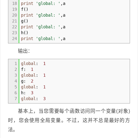
18
print
'global: '
,
a
19
f
(
)
20
print
'global: '
,
a
21
g
(
)
22
print
'global: '
,
a
23
h
(
)
24
print
'global: '
,
a
输出：
1
global
:
1
2
f:
1
3
global
:
1
4
g:
2
5
global
:
1
6
h:
3
7
global
:
3
基本上，当您需要每个函数访问同一个变量(对象)
时，您会使用全局变量。不过，这并不总是最好的方
法。