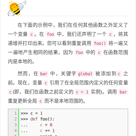
在下面的示例中，我们在任何其他函数之外定义了
一个变量
。在
中，我们还声明了一个
，将其
c
foo
c
递增并打印出来。您可以看到重复调用
将一遍又
foo()
一遍地产生相同的结果，因为
中的
在函数范围
foo
c
内是本地的。
然而，在
中，关键字
被添加到
之
bar
global
c
前。现在，变量
引用了在全局范围内定义的任何变量
c
(即，我们在函数之前定义的
实例)。调用
c
c = 1
bar
重复更新全局
而不是本地范围的。
c
1
>>>
c
=
1
2
>>>
def
foo
(
)
:
3
...
c
=
0
4
...
c
+
=
1