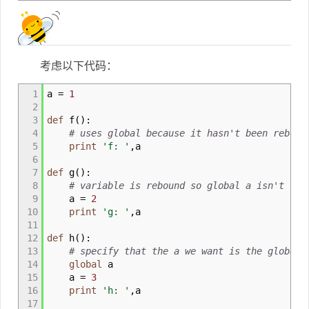
考虑以下代码：
1
a
=
1
2
3
def
f
(
)
:
4
# uses global because it hasn't been reboun
5
print
'f: '
,
a
6
7
def
g
(
)
:
8
# variable is rebound so global a isn't tou
9
a
=
2
10
print
'g: '
,
a
11
12
def
h
(
)
:
13
# specify that the a we want is the global 
14
global
a
15
a
=
3
16
print
'h: '
,
a
17