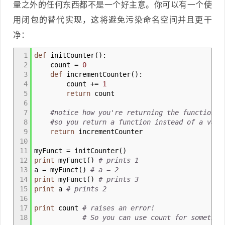
量之外的任何东西都不是一个好主意。你可以有一个使
用闭包的替代实现，这将避免污染命名空间并且更干
净：
1
def
initCounter
(
)
:
2
count
=
0
3
def
incrementCounter
(
)
:
4
count +
=
1
5
return
count
6
7
#notice how you're returning the function w
8
#so you return a function instead of a valu
9
return
incrementCounter
10
11
myFunct
=
initCounter
(
)
12
print
myFunct
(
)
# prints 1
13
a
=
myFunct
(
)
# a = 2
14
print
myFunct
(
)
# prints 3
15
print
a
# prints 2
16
17
print
count
# raises an error!
18
# So you can use count for somethin