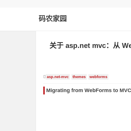
码农家园
关于 asp.net mvc：从
asp.net-mvc
themes
webforms
Migrating from WebForms to MVC