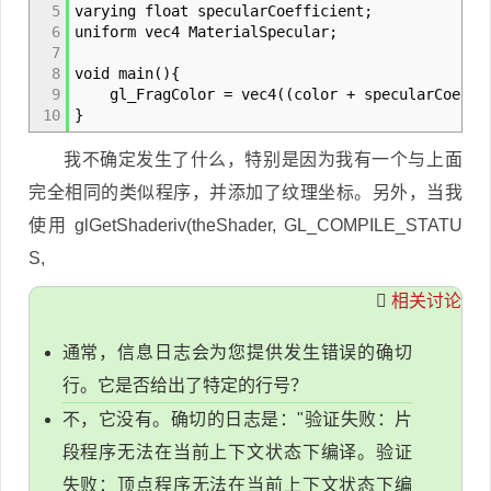
5
varying float specularCoefficient;
6
uniform vec4 MaterialSpecular;
7
8
void main(){
9
gl_FragColor = vec4((color + specularCoeffici
10
}
我不确定发生了什么，特别是因为我有一个与上面
完全相同的类似程序，并添加了纹理坐标。另外，当我
使用 glGetShaderiv(theShader, GL_COMPILE_STATU
S,
相关讨论
通常，信息日志会为您提供发生错误的确切
行。它是否给出了特定的行号？
不，它没有。确切的日志是："验证失败：片
段程序无法在当前上下文状态下编译。验证
失败：顶点程序无法在当前上下文状态下编