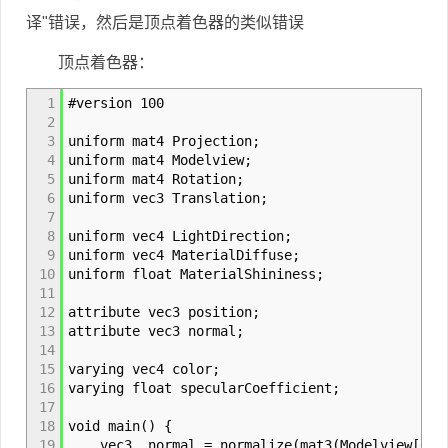
译"错误，然后是顶点着色器的类似错误
顶点着色器：
1
#version 100
2
3
uniform mat4 Projection;
4
uniform mat4 Modelview;
5
uniform mat4 Rotation;
6
uniform vec3 Translation;
7
8
uniform vec4 LightDirection;
9
uniform vec4 MaterialDiffuse;
10
uniform float MaterialShininess;
11
12
attribute vec3 position;
13
attribute vec3 normal;
14
15
varying vec4 color;
16
varying float specularCoefficient;
17
18
void main() {
19
vec3 _normal = normalize(mat3(Modelview[0].xy