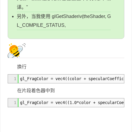
译。"
另外，当我使用 glGetShaderiv(theShader, G
L_COMPILE_STATUS,
换行
1
gl_FragColor = vec4((color + specularCoefficien
在片段着色器中到
1
gl_FragColor = vec4((1.0*color + specularCoeffi