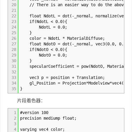
20
// There is an easier way to do the above usi
21
22
float NdotL = dot(-_normal, normalize(vec3(L
23
if(NdotL < 0.0){
24
NdotL = 0.0;
25
}
26
color = NdotL * MaterialDiffuse;
27
float NdotO = dot(-_normal, vec3(0.0, 0.0, 
28
if(NdotO < 0.0){
29
NdotO = 0.0;
30
}
31
specularCoefficient = pow(NdotO, MaterialShi
32
33
vec3 p = position + Translation;
34
gl_Position = Projection*Modelview*vec4(p, 
35
}
片段着色器：
1
#version 100
2
precision mediump float;
3
4
varying vec4 color;