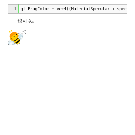
1
gl_FragColor = vec4((MaterialSpecular + specula
也可以。