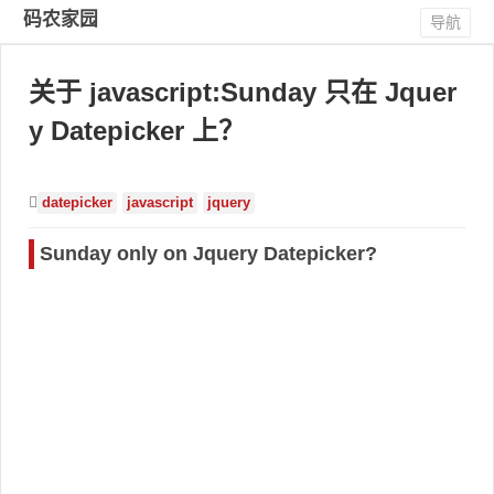
码农家园
导航
关于 javascript:Sunday 只在 Jquer
y Datepicker 上？
datepicker
javascript
jquery
Sunday only on Jquery Datepicker?