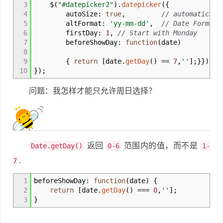
3
$
(
"#datepicker2"
)
.
datepicker
(
{
4
autoSize
:
true
,
// automaticall
5
altFormat
:
'yy-mm-dd'
,
// Date Format 
6
firstDay
:
1
,
// Start with Monday
7
beforeShowDay
:
function
(
date
)
8
9
{
return
[
date.
getDay
(
)
==
7
,
''
]
;
}
}
)
;
/
10
}
)
;
问题：我怎样才能只允许周日选择？
返回
范围内的值，而不是
Date.getDay()
0-6
1-
.
7
1
beforeShowDay
:
function
(
date
)
{
2
return
[
date.
getDay
(
)
===
0
,
''
]
;
3
}