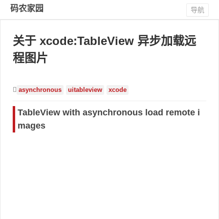
码农家园
导航
关于 xcode:TableView 异步加载远
程图片
asynchronous
uitableview
xcode
TableView with asynchronous load remote i
mages