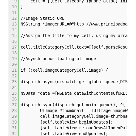
9
cell = [[Cell_Category_Iphone alloc] initWith
10
}
11
12
//Image Static URL
13
NSString *imagenURL=@"http://www.principadoastu
14
15
//Assign the title to my cell, using my array a
16
17
cell.titleCategoryCell.text=[[self.parseResults
18
19
//Asynchronous loading of image
20
21
if (!cell.imageCategoryCell.image) {
22
23
dispatch_async(dispatch_get_global_queue(DISPAT
24
25
NSData *data =[NSData dataWithContentsOfURL:[NS
26
27
dispatch_sync(dispatch_get_main_queue(), ^{
28
UIImage *thumbnail = [UIImage imageWithD
29
cell.imageCategoryCell.image=thumbnail;
30
[self.tableView beginUpdates];
31
[self.tableView reloadRowsAtIndexPaths:[NSAr
32
[self.tableView endUpdates];