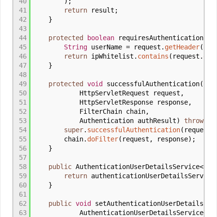
40
)
;
41
return
result
;
42
}
43
44
protected
boolean
requiresAuthentication
(
Ht
45
String
userName
=
request.
getHeader
(
app
46
return
ipWhitelist.
contains
(
request.
get
47
}
48
49
protected
void
successfulAuthentication
(
50
HttpServletRequest request,
51
HttpServletResponse response,
52
FilterChain chain,
53
Authentication authResult
)
throws
I
54
super
.
successfulAuthentication
(
request,
55
chain.
doFilter
(
request, response
)
;
56
}
57
58
public
AuthenticationUserDetailsService
<
Cas
59
return
authenticationUserDetailsService
60
}
61
62
public
void
setAuthenticationUserDetailsSer
63
AuthenticationUserDetailsService
<
Ca