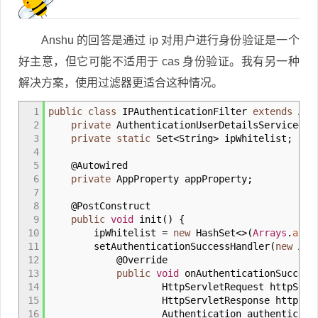
Anshu 的回答是通过 ip 对用户进行身份验证是一个
好主意，但它可能不适用于 cas 身份验证。我有另一种
解决方案，使用过滤器更适合这种情况。
1
public
class
IPAuthenticationFilter
extends
Abst
2
private
AuthenticationUserDetailsService
<
Ca
3
private
static
Set
<
String
>
ipWhitelist
;
4
5
@Autowired
6
private
AppProperty appProperty
;
7
8
@PostConstruct
9
public
void
init
(
)
{
10
ipWhitelist
=
new
HashSet
<>
(
Arrays
.
asLi
11
setAuthenticationSuccessHandler
(
new
Auth
12
@Override
13
public
void
onAuthenticationSuccess
14
HttpServletRequest httpServletR
15
HttpServletResponse httpServlet
16
Authentication authenticatio