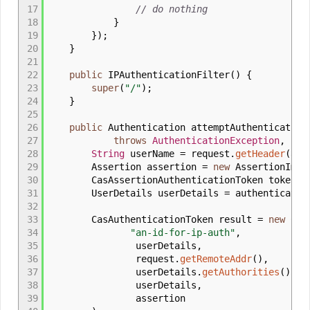
17
// do nothing
18
}
19
}
)
;
20
}
21
22
public
IPAuthenticationFilter
(
)
{
23
super
(
"/"
)
;
24
}
25
26
public
Authentication attemptAuthentication
27
throws
AuthenticationException
,
IOE
28
String
userName
=
request.
getHeader
(
app
29
Assertion assertion
=
new
AssertionImpl
30
CasAssertionAuthenticationToken token
=
31
UserDetails userDetails
=
authentication
32
33
CasAuthenticationToken result
=
new
CasA
34
"an-id-for-ip-auth"
,
35
userDetails,
36
request.
getRemoteAddr
(
)
,
37
userDetails.
getAuthorities
(
)
,
38
userDetails,
39
assertion