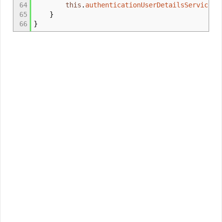
64
this
.
authenticationUserDetailsService
=
65
}
66
}