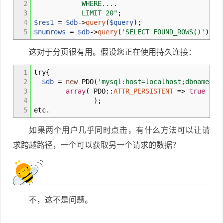
2
WHERE....
3
LIMIT 20"
;
4
$res1
=
$db
->
query
(
$query
)
;
5
$numrows
=
$db
->
query
(
'SELECT FOUND_ROWS()'
)
->
f
这对于分页很有用。假设您正在使用持久连接：
1
try
{
2
$db
=
new
PDO
(
'mysql:host=localhost;dbname='
3
array
(
PDO
::
ATTR_PERSISTENT
=>
true
)
4
)
;
5
etc
.
如果两个用户几乎同时点击，有什么方法可以让请
求跨越路径，一个可以获取另一个请求的数据？
不，这不是问题。