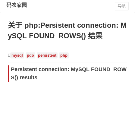
码农家园
导航
关于 php:Persistent connection: M
ySQL FOUND_ROWS() 结果
mysql
pdo
persistent
php
Persistent connection: MySQL FOUND_ROW
S() results