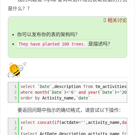
是什么？？
相关讨论
你可以发布你的表的架构吗？
是描述吗？
They have planted 100 trees.
1
select
`Date`
,
description
from
tm_activities
2
where
month
(
`Date`
)
=
'6'
and
year
(
`Date`
)
=
'2012'
3
order by
Activity_name
,
`date`
要返回问题中指示的确切格式，请尝试以下操作：
1
select
concat
(
if
(
actdate
=
''
,
activity_name
,
date_
2
(
3
(
select
ActDate
,
description
,
activity_name
from
t