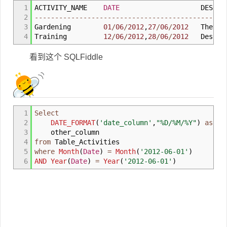
1
ACTIVITY_NAME
DATE
DESCRIPTI
2
-----------------------------------------------
3
Gardening
01
/
06
/
2012
,
27
/
06
/
2012
They ha
4
Training
12
/
06
/
2012
,
28
/
06
/
2012
Descrip
看到这个 SQLFiddle
1
Select
2
DATE_FORMAT
(
'date
_
column'
,
"
%
D/
%
M/
%
Y"
)
as
`D
3
other_column
4
from
Table_Activities
5
where
Month
(
Date
)
=
Month
(
'2012-06-01'
)
6
AND
Year
(
Date
)
=
Year
(
'2012-06-01'
)