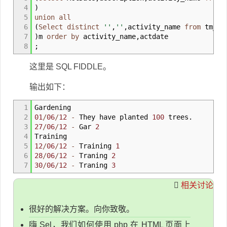
4
)
5
union
all
6
(
Select
distinct
''
,
''
,
activity_name
from
tm_ac
7
)
m
order by
activity_name
,
actdate
8
;
这里是 SQL FIDDLE。
输出如下：
1
Gardening
2
01
/
06
/
12
-
They have planted
100
trees.
3
27
/
06
/
12
-
Gar
2
4
Training
5
12
/
06
/
12
-
Training
1
6
28
/
06
/
12
-
Traning
2
7
30
/
06
/
12
-
Traning
3
相关讨论
很好的解决方案。向你致敬。
嗨 Sel，我们如何使用 php 在 HTML 页面上