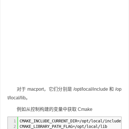
对于 macport，它们分别是 /opt/local/include 和 /op
t/local/lib。
例如从控制构建的变量中获取 Cmake
1
CMAKE_INCLUDE_CURRENT_DIR=/opt/local/include
2
CMAKE_LIBRARY_PATH_FLAG=/opt/local/lib