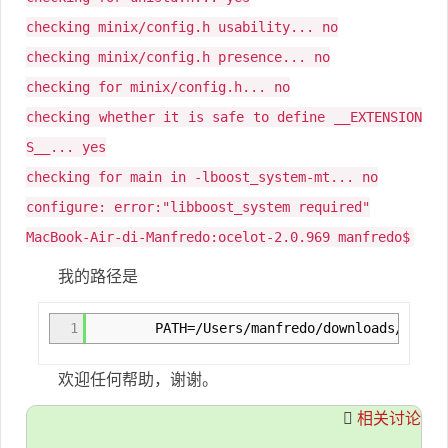
checking minix/config.h usability... no
checking minix/config.h presence... no
checking for minix/config.h... no
checking whether it is safe to define __EXTENSION
S__... yes
checking for main in -lboost_system-mt... no
configure: error:"libboost_system required"
MacBook-Air-di-Manfredo:ocelot-2.0.969 manfredo$
我的路径是
1
PATH=/Users/manfredo/downloads/boost_1_42_0
欢迎任何帮助，谢谢。
相关讨论