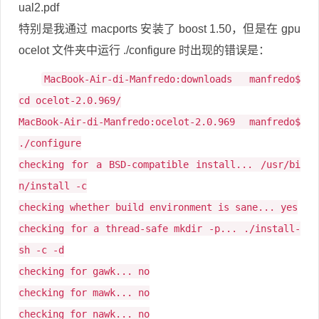
ual2.pdf
特别是我通过 macports 安装了 boost 1.50，但是在 gpu
ocelot 文件夹中运行 ./configure 时出现的错误是：
MacBook-Air-di-Manfredo:downloads manfredo$
cd ocelot-2.0.969/
MacBook-Air-di-Manfredo:ocelot-2.0.969 manfredo$
./configure
checking for a BSD-compatible install... /usr/bi
n/install -c
checking whether build environment is sane... yes
checking for a thread-safe mkdir -p... ./install-
sh -c -d
checking for gawk... no
checking for mawk... no
checking for nawk... no