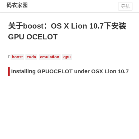
码农家园
导航
关于boost：OS X Lion 10.7下安装
GPU OCELOT
boost
cuda
emulation
gpu
Installing GPUOCELOT under OSX Lion 10.7