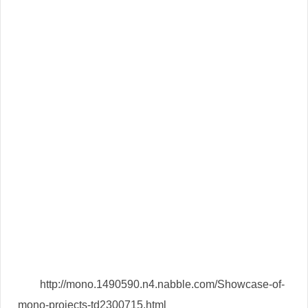
http://mono.1490590.n4.nabble.com/Showcase-of-
mono-projects-td2300715.html